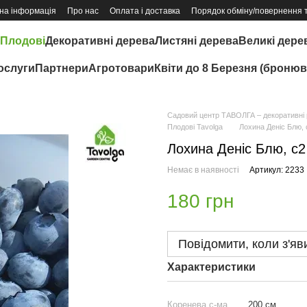
на інформація
Про нас
Оплата і доставка
Порядок обміну/повернення 
Плодові
Декоративні дерева
Листяні дерева
Великі дере
ослуги
Партнери
Агротовари
Квіти до 8 Березня (бронюв
Садовий центр ТАВОЛГА – декоративні р
Плодові Tavolga
Лохина Деніс Блю, 
Лохина Деніс Блю, с2
Немає в наявності
Артикул: 2233
180 грн
Повідомити, коли з'яв
Характеристики
Коренева с-ма
200 см