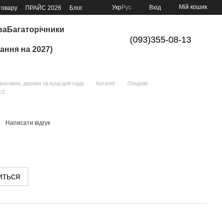
Мій кошик
Укр
Рус
Вхід
товару
ПРАЙС 2026
Блог
ва
Багаторічники
(093)355-08-13
ання на 2027)
ослини, дерева та кущі для саду
Каталог
Плодові
с2
Написати відгук
иться