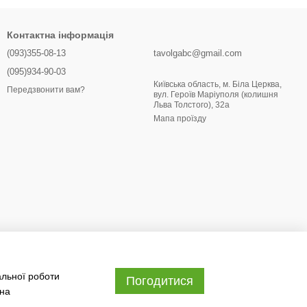
Контактна інформація
(093)355-08-13
tavolgabc@gmail.com
(095)934-90-03
Київська область, м. Біла Церква,
Передзвонити вам?
вул. Героїв Маріуполя (колишня
Льва Толстого), 32a
Мапа проїзду
альної роботи
Погодитися
 на