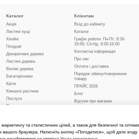
Каталог
Клієнтам
Акція
Вхід до кабінету
Листяні кущі
Каталог
Хвойні
Графік роботи: Пн-Пт: 8:30-
18:00; Сб-Нд: 9:00-16:00
Плодові
Контактна інформація
Декоративні дерева
Про нас
Листяні дерева
Оплата і доставка
Великі дерева
Порядок обміну/повернення
Багаторічники
товару
Квіти
ПРАЙС 2026
Кімнатні рослини
Блог
Послуги
Відгуки про магазин
Партнери
Агротовари
Ми в соцмережах
Квіти до 8 Березня
 маркетингу та статистичних цілей, а також для безпечної та оптим
(бронювання на 2027)
х вашого браузера. Натисніть кнопку «Погодитися», щоб дати згоду
жна ознайомитися на сторінці
Угода користувача
.