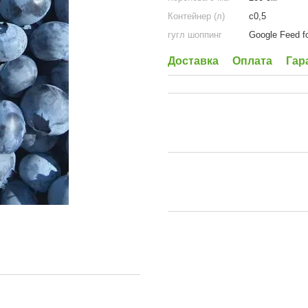
Контейнер (л)
с0,5
гугл шоппинг
Google Feed f
Доставка
Оплата
Гар