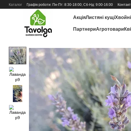
Перейти до основного контенту
Каталог
Графік роботи: Пн-Пт: 8:30-18:00; Сб-Нд: 9:00-16:00
Контакт
Відгуки про магазин
Акція
Листяні кущі
Хвойні
Партнери
Агротовари
Кв