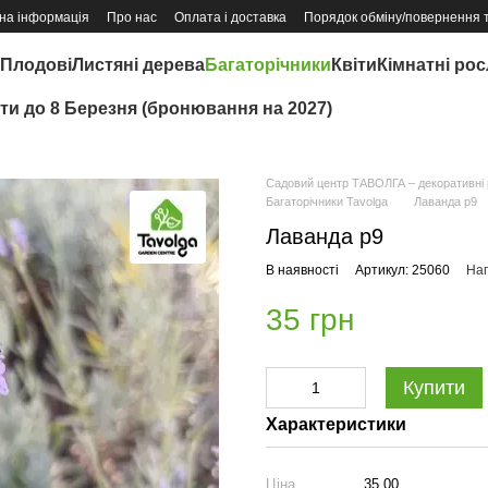
на інформація
Про нас
Оплата і доставка
Порядок обміну/повернення 
Плодові
Листяні дерева
Багаторічники
Квіти
Кімнатні ро
іти до 8 Березня (бронювання на 2027)
Садовий центр ТАВОЛГА – декоративні р
Багаторічники Tavolga
Лаванда р9
Лаванда р9
В наявності
Артикул: 25060
Нап
35 грн
Купити
Характеристики
Ціна
35.00