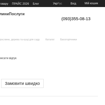
Мій кошик
Укр
Рус
Вхід
товару
ПРАЙС 2026
Блог
слини
Послуги
(093)355-08-13
ослини, дерева та кущі для саду
Каталог
Багаторічники
исати відгук
Замовити швидко