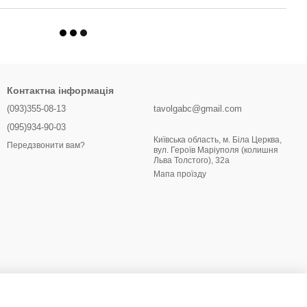
Контактна інформація
(093)355-08-13
tavolgabc@gmail.com
(095)934-90-03
Київська область, м. Біла Церква,
Передзвонити вам?
вул. Героїв Маріуполя (колишня
Льва Толстого), 32a
Мапа проїзду