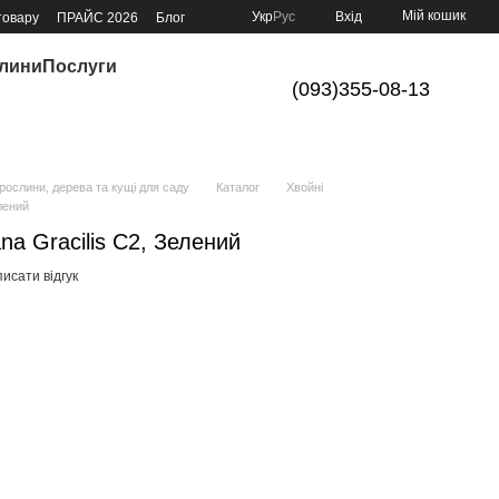
Мій кошик
Укр
Рус
Вхід
товару
ПРАЙС 2026
Блог
слини
Послуги
(093)355-08-13
ослини, дерева та кущі для саду
Каталог
Хвойні
лений
na Gracilis C2, Зелений
исати відгук