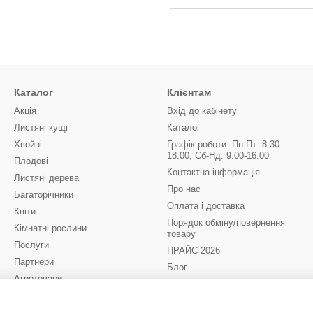
Каталог
Клієнтам
Акція
Вхід до кабінету
Листяні кущі
Каталог
Хвойні
Графік роботи: Пн-Пт: 8:30-
18:00; Сб-Нд: 9:00-16:00
Плодові
Контактна інформація
Листяні дерева
Про нас
Багаторічники
Оплата і доставка
Квіти
Порядок обміну/повернення
Кімнатні рослини
товару
Послуги
ПРАЙС 2026
Партнери
Блог
Агротовари
Відгуки про магазин
Квіти до 8 Березня
(бронювання на 2027)