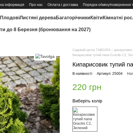
на інформація
Про нас
Оплата і доставка
Порядок обміну/повернення 
Плодові
Листяні дерева
Багаторічники
Квіти
Кімнатні ро
іти до 8 Березня (бронювання на 2027)
Садовий центр ТАВОЛГА – декоративні р
Кипарисовик тупий nana Gracilis C2, Зе
Кипарисовик тупий na
В наявності
Артикул: 25004
Нап
220 грн
Виберіть колір