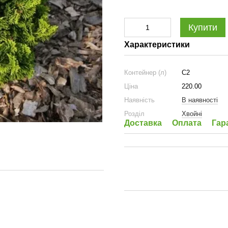
Купити
Характеристики
Контейнер (л)
C2
Ціна
220.00
Наявність
В наявності
Розділ
Хвойні
Доставка
Оплата
Гар