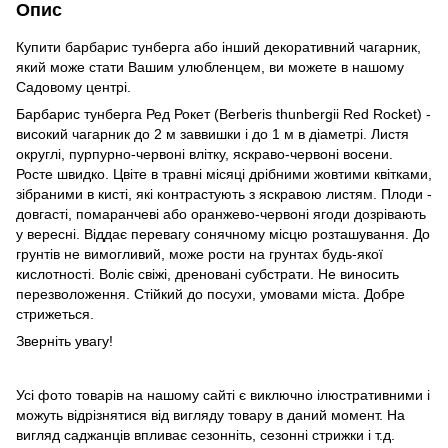
Опис
Купити барбарис тунберга або інший декоративний чагарник,
який може стати Вашим улюбленцем, ви можете в нашому
Садовому центрі.
Барбарис тунберга Ред Рокет (Berberis thunbergii Red Rocket) -
високий чагарник до 2 м заввишки і до 1 м в діаметрі. Листя
округлі, пурпурно-червоні влітку, яскраво-червоні восени.
Росте швидко. Цвіте в травні місяці дрібними жовтими квітками,
зібраними в кисті, які контрастують з яскравою листям. Плоди -
довгасті, помаранчеві або оранжево-червоні ягоди дозрівають
у вересні. Віддає перевагу сонячному місцю розташування. До
грунтів не вимогливий, може рости на грунтах будь-якої
кислотності. Воліє свіжі, дреновані субстрати. Не виносить
перезволоження. Стійкий до посухи, умовами міста. Добре
стрижеться.
Зверніть увагу!
Усі фото товарів на нашому сайті є виключно ілюстративними і
можуть відрізнятися від вигляду товару в даний момент. На
вигляд саджанців впливає сезонніть, сезонні стрижки і т.д.