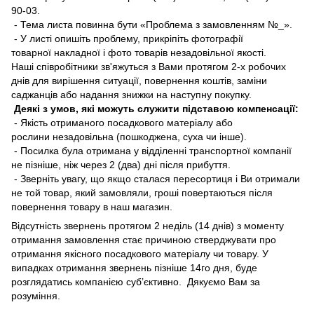
90-03.
- Тема листа повинна бути «Проблема з замовленням №_».
- У листі опишіть проблему, прикріпіть фотографії
товарної накладної і фото товарів незадовільної якості.
Наші співробітники зв'яжуться з Вами протягом 2-х робочих
днів для вирішення ситуації, повернення коштів, заміни
саджанців або надання знижки на наступну покупку.
Деякі з умов, які можуть служити підставою компенсації:
- Якість отриманого посадкового матеріалу або
рослини незадовільна (пошкоджена, суха чи інше).
- Посилка була отримана у відділенні транспортної компанії
не пізніше, ніж через 2 (два) дні після прибуття.
- Зверніть увагу, що якщо сталася пересортиця і Ви отримали
не той товар, який замовляли, гроші повертаються після
повернення товару в наш магазин.
Відсутність звернень протягом 2 неділь (14 днів) з моменту
отримання замовлення стає причиною стверджувати про
отримання якісного посадкового матеріалу чи товару. У
випадках отримання звернень пізніше 14го дня, буде
розглядатись компанією суб’єктивно. Дякуємо Вам за
розуміння.