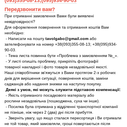
(093)355-08-13;(095)934-90-03
Передзвонити вам?
При отриманні замовлення Вами були виявлені
невідповідності?
Для оформлення повернення та отримання коштів Вам
необхідно:
- Написати на пошту
tavolgabc@gmail.com
або
зателефонувати на номер +38(093)355-08-13; +38(095)934-
90-03.
- Тема листа повинна бути «Проблема з замовленням №_».
- У листі опишіть проблему, прикріпіть фотографії
товарної накладної і фото товарів незадовільної якості.
Наші співробітники зв'яжуться з Вами протягом 2-х робочих
днів для вирішення ситуації, повернення коштів, заміни
саджанців або надання знижки на наступну покупку.
Деякі з умов, які можуть служити підставою компенсації:
- Якість отриманого посадкового матеріалу або
рослини незадовільна (пошкоджена, суха чи інше).
- Посилка була отримана у відділенні транспортної компанії
не пізніше, ніж через 2 (два) дні після прибуття.
- Зверніть увагу, що якщо сталася пересортиця і Ви отримали
не той товар, який замовляли, гроші повертаються після