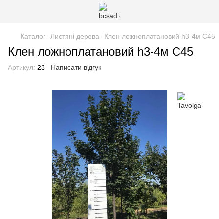
Каталог
Листяні дерева
Клен ложноплатановий h3-4м С45
Клен ложноплатановий h3-4м С45
Артикул:
23
Написати відгук