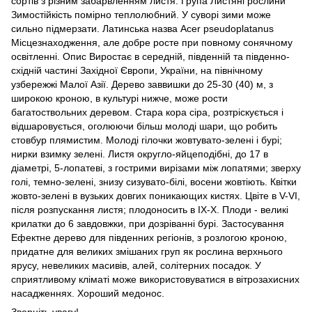
сортів з різним забарвленням листя. Група Листяні рослини
Зимостійкість помірно теплолюбний. У суворі зими може
сильно підмерзати. Латинська назва Acer pseudoplatanus
Місцезнаходження, але добре росте при повному сонячному
освітленні. Опис Виростає в середній, південній та південно-
східній частині Західної Європи, України, на північному
узбережжі Малої Азії. Дерево заввишки до 25-30 (40) м, з
широкою кроною, в культурі нижче, може рости
багатоствольних деревом. Стара кора сіра, розтріскується і
відшаровується, оголюючи більш молоді шари, що робить
стовбур плямистим. Молоді гілочки жовтувато-зелені і бурі;
нирки взимку зелені. Листя округло-яйцеподібні, до 17 в
діаметрі, 5-лопатеві, з гострими вирізами між лопатями; зверху
голі, темно-зелені, знизу сизувато-білі, восени жовтіють. Квітки
жовто-зелені в вузьких довгих поникающих кистях. Цвіте в V-VI,
після розпускання листя; плодоносить в IX-X. Плоди - великі
крилатки до 6 завдовжки, при дозріванні бурі. Застосування
Ефектне дерево для південних регіонів, з розлогою кроною,
придатне для великих змішаних груп як рослина верхнього
ярусу, невеликих масивів, алей, солітерних посадок. У
сприятливому кліматі може використовуватися в вітрозахисних
насадженнях. Хороший медонос.
Зверніть увагу!