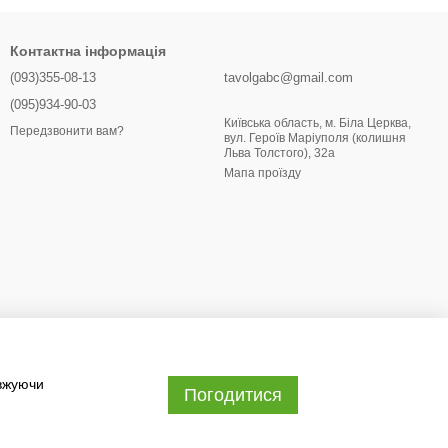
Контактна інформація
(093)355-08-13
tavolgabc@gmail.com
(095)934-90-03
Київська область, м. Біла Церква,
Передзвонити вам?
вул. Героїв Маріуполя (колишня
Льва Толстого), 32a
Мапа проїзду
овжуючи
Погодитися