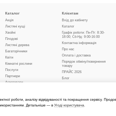
Каталог
Клієнтам
Акція
Вхід до кабінету
Листяні кущі
Каталог
Хвойні
Графік роботи: Пн-Пт: 8:30-
18:00; Сб-Нд: 9:00-16:00
Плодові
Контактна інформація
Листяні дерева
Про нас
Багаторічники
Оплата і доставка
Квіти
Порядок обміну/повернення
Кімнатні рослини
товару
Послуги
ПРАЙС 2026
Партнери
Блог
Агротовари
Відгуки про магазин
Квіти до 8 Березня
(бронювання на 2027)
Ми в соцмережах
ктної роботи, аналізу відвідуваності та покращення сервісу. Прод
 використанням. Детальніше — в
Угоді користувача
.