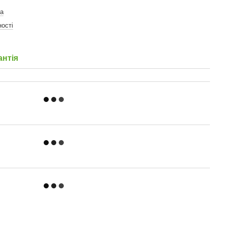
ва
ості
антія