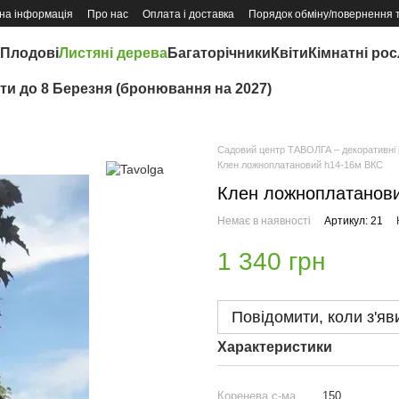
на інформація
Про нас
Оплата і доставка
Порядок обміну/повернення 
Плодові
Листяні дерева
Багаторічники
Квіти
Кімнатні ро
іти до 8 Березня (бронювання на 2027)
Садовий центр ТАВОЛГА – декоративні р
Клен ложноплатановий h14-16м ВКС
Клен ложноплатанов
Немає в наявності
Артикул: 21
1 340 грн
Повідомити, коли з'яв
Характеристики
Коренева с-ма
150