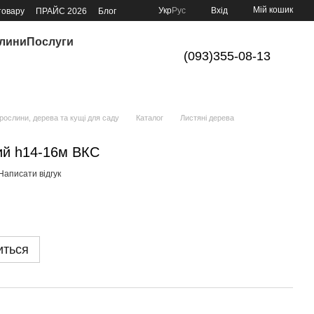
Мій кошик
Укр
Рус
Вхід
товару
ПРАЙС 2026
Блог
слини
Послуги
(093)355-08-13
ослини, дерева та кущі для саду
Каталог
Листяні дерева
ий h14-16м ВКС
Написати відгук
иться