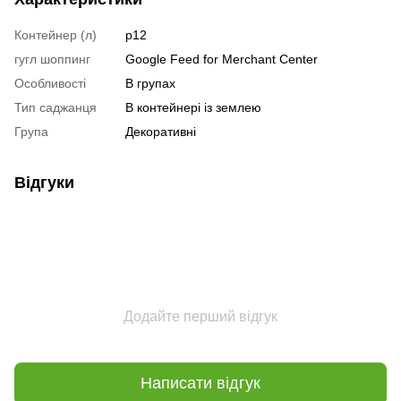
Контейнер (л)
р12
гугл шоппинг
Google Feed for Merchant Center
Особливості
В групах
Тип саджанця
В контейнері із землею
Група
Декоративні
Відгуки
Додайте перший відгук
Написати відгук