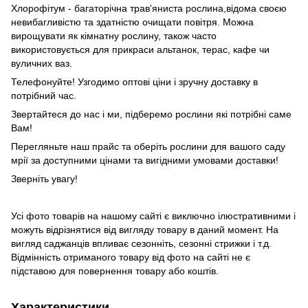
Хлорофітум - багаторічна трав'яниста рослина,відома своєю
невибагливістю та здатністю очищати повітря. Можна
вирощувати як кімнатну рослину, також часто
використовується для прикраси альтанок, терас, кафе чи
вуличних ваз.
Телефонуйте! Узгодимо оптові ціни і зручну доставку в
потрібний час.
Звертайтеся до нас і ми, підберемо рослини які потрібні саме
Вам!
Перегляньте наш прайс та оберіть рослини для вашого саду
мрії за доступними цінами та вигідними умовами доставки!
Зверніть увагу!
Усі фото товарів на нашому сайті є виключно ілюстративними і
можуть відрізнятися від вигляду товару в даний момент. На
вигляд саджанців впливає сезонніть, сезонні стрижки і т.д.
Відмінність отриманого товару від фото на сайті не є
підставою для повернення товару або коштів.
Характеристики