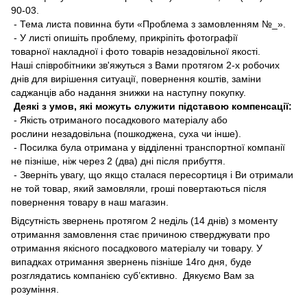
90-03.
- Тема листа повинна бути «Проблема з замовленням №_».
- У листі опишіть проблему, прикріпіть фотографії
товарної накладної і фото товарів незадовільної якості.
Наші співробітники зв'яжуться з Вами протягом 2-х робочих
днів для вирішення ситуації, повернення коштів, заміни
саджанців або надання знижки на наступну покупку.
Деякі з умов, які можуть служити підставою компенсації:
- Якість отриманого посадкового матеріалу або
рослини незадовільна (пошкоджена, суха чи інше).
- Посилка була отримана у відділенні транспортної компанії
не пізніше, ніж через 2 (два) дні після прибуття.
- Зверніть увагу, що якщо сталася пересортиця і Ви отримали
не той товар, який замовляли, гроші повертаються після
повернення товару в наш магазин.
Відсутність звернень протягом 2 неділь (14 днів) з моменту
отримання замовлення стає причиною стверджувати про
отримання якісного посадкового матеріалу чи товару. У
випадках отримання звернень пізніше 14го дня, буде
розглядатись компанією суб’єктивно. Дякуємо Вам за
розуміння.