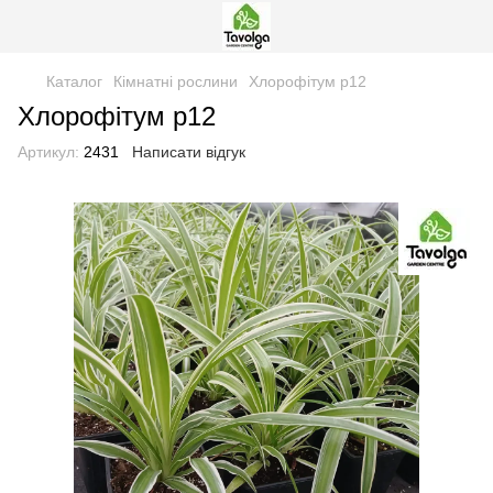
Каталог
Кімнатні рослини
Хлорофітум р12
Хлорофітум р12
Артикул:
2431
Написати відгук