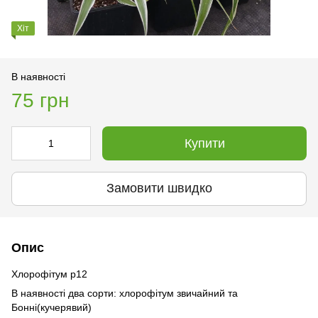
Хіт
В наявності
75 грн
Купити
Замовити швидко
Опис
Хлорофітум р12
В наявності два сорти: хлорофітум звичайний та
Бонні(кучерявий)