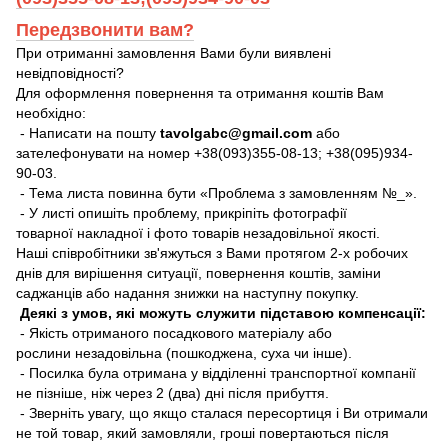
Передзвонити вам?
При отриманні замовлення Вами були виявлені
невідповідності?
Для оформлення повернення та отримання коштів Вам
необхідно:
- Написати на пошту
tavolgabc@gmail.com
або
зателефонувати на номер +38(093)355-08-13; +38(095)934-
90-03.
- Тема листа повинна бути «Проблема з замовленням №_».
- У листі опишіть проблему, прикріпіть фотографії
товарної накладної і фото товарів незадовільної якості.
Наші співробітники зв'яжуться з Вами протягом 2-х робочих
днів для вирішення ситуації, повернення коштів, заміни
саджанців або надання знижки на наступну покупку.
Деякі з умов, які можуть служити підставою компенсації:
- Якість отриманого посадкового матеріалу або
рослини незадовільна (пошкоджена, суха чи інше).
- Посилка була отримана у відділенні транспортної компанії
не пізніше, ніж через 2 (два) дні після прибуття.
- Зверніть увагу, що якщо сталася пересортиця і Ви отримали
не той товар, який замовляли, гроші повертаються після