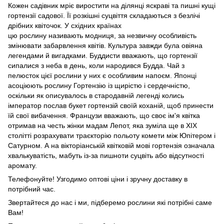
Кожен садівник мріє виростити на ділянці яскраві та пишні кущі
гортензії садової. Її розкішні суцвіття складаються з безлічі
дрібних квіточок. У східних країнах
цю рослину називають модниця, за незвичну особливість
змінювати забарвлення квітів. Культура завжди була овіяна
легендами й вигадками. Буддисти вважають, що гортензії
сипалися з неба в день, коли народився Будда. Чай з
пелюсток цієї рослини у них є особливим напоєм. Японці
асоціюють рослину Гортензію із щирістю і сердечністю,
оскільки як описувалось в стародавній легенді колись
імператор послав букет гортензій своїй коханій, щоб принести
їй свої вибачення. Французи вважають, що своє ім'я квітка
отримав на честь жінки мадам Лепот, яка зуміла ще в XIX
столітті розрахувати траєкторію польоту комети між Юпітером і
Сатурном. А на вікторіанській квітковій мові гортензія означала
хвалькуватість, мабуть із-за пишноти суцвіть або відсутності
аромату.
Телефонуйте! Узгодимо оптові ціни і зручну доставку в
потрібний час.
Звертайтеся до нас і ми, підберемо рослини які потрібні саме
Вам!