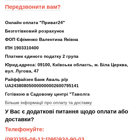
Передзвонити вам?
Онлайн оплата "Приват24"
Безготівковий розрахунок
ФОП Єфіменко Валентина Яківна
ІПН 1903310400
Платник єдиного податку 2 група
Юрид.адреса: 09100, Київська область, м. Біла Церква,
вул. Лугова, 47
Райффайзен Банк Аваль р/р
UA243808050000000002600795141
Готівкою в Садовому центрі "Таволга
Більше інформації про оплату та доставку
У Вас є додаткові питання щодо оплати або
доставки?
Телефонуйте:
(093)355-08-13;(095)934-90-03