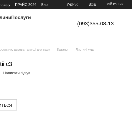
Мій кошик
Укр
Рус
Вхід
товару
ПРАЙС 2026
Блог
слини
Послуги
(093)355-08-13
ослини, дерева та кущі для саду
Каталог
Листяні кущі
ii с3
Написати відгук
иться