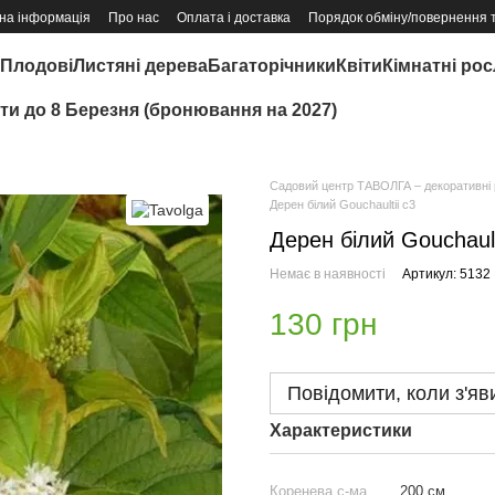
на інформація
Про нас
Оплата і доставка
Порядок обміну/повернення 
Плодові
Листяні дерева
Багаторічники
Квіти
Кімнатні ро
іти до 8 Березня (бронювання на 2027)
Садовий центр ТАВОЛГА – декоративні р
Дерен білий Gouchaultii с3
Дерен білий Gouchault
Немає в наявності
Артикул: 5132
130 грн
Повідомити, коли з'яв
Характеристики
Коренева с-ма
200 см