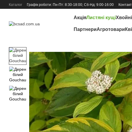
Перейти до основного контенту
Каталог
Графік роботи: Пн-Пт: 8:30-18:00; Сб-Нд: 9:00-16:00
Контакт
Відгуки про магазин
Акція
Листяні кущі
Хвойні
Партнери
Агротовари
Кв