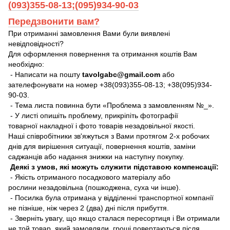
(093)355-08-13;(095)934-90-03
Передзвонити вам?
При отриманні замовлення Вами були виявлені
невідповідності?
Для оформлення повернення та отримання коштів Вам
необхідно:
- Написати на пошту
tavolgabc@gmail.com
або
зателефонувати на номер +38(093)355-08-13; +38(095)934-
90-03.
- Тема листа повинна бути «Проблема з замовленням №_».
- У листі опишіть проблему, прикріпіть фотографії
товарної накладної і фото товарів незадовільної якості.
Наші співробітники зв'яжуться з Вами протягом 2-х робочих
днів для вирішення ситуації, повернення коштів, заміни
саджанців або надання знижки на наступну покупку.
Деякі з умов, які можуть служити підставою компенсації:
- Якість отриманого посадкового матеріалу або
рослини незадовільна (пошкоджена, суха чи інше).
- Посилка була отримана у відділенні транспортної компанії
не пізніше, ніж через 2 (два) дні після прибуття.
- Зверніть увагу, що якщо сталася пересортиця і Ви отримали
не той товар, який замовляли, гроші повертаються після