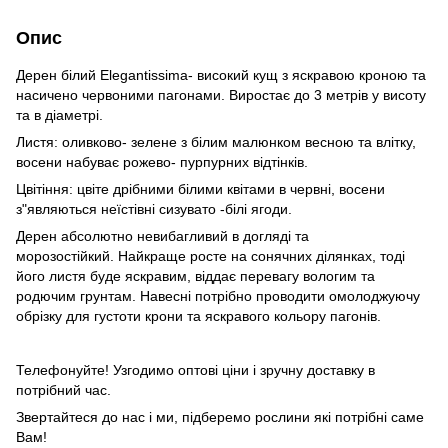
Опис
Дерен білий Elegantissima- високий кущ з яскравою кроною та
насичено червоними пагонами. Виростає до 3 метрів у висоту
та в діаметрі.
Листя: оливково- зелене з білим малюнком весною та влітку,
восени набуває рожево- пурпурних відтінків.
Цвітіння: цвіте дрібними білими квітами в червні, восени
з"являються неїстівні сизувато -білі ягоди.
Дерен абсолютно невибагливий в догляді та
морозостійкий. Найкраще росте на сонячних ділянках, тоді
його листя буде яскравим, віддає перевагу вологим та
родючим грунтам. Навесні потрібно проводити омолоджуючу
обрізку для густоти крони та яскравого кольору пагонів.
Телефонуйте! Узгодимо оптові ціни і зручну доставку в
потрібний час.
Звертайтеся до нас і ми, підберемо рослини які потрібні саме
Вам!