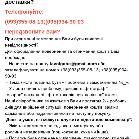
доставки?
Телефонуйте:
(093)355-08-13;(095)934-90-03
Передзвонити вам?
При отриманні замовлення Вами були виявлені
невідповідності?
Для оформлення повернення та отримання коштів Вам
необхідно:
- Написати на пошту
tavolgabc@gmail.com
або
зателефонувати на номер +38(093)355-08-13; +38(095)934-
90-03.
- Тема листа повинна бути «Проблема з замовленням №_».
- У листі опишіть проблему, прикріпіть фотографії
товарної накладної і фото товарів незадовільної якості.
Наші співробітники зв'яжуться з Вами протягом 2-х робочих
днів для вирішення ситуації, повернення коштів, заміни
саджанців або надання знижки на наступну покупку.
Деякі з умов, які можуть служити підставою компенсації:
- Якість отриманого посадкового матеріалу або
рослини незадовільна (пошкоджена, суха чи інше).
- Посилка була отримана у відділенні транспортної компанії