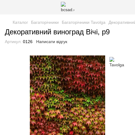
Каталог
Багаторічники
Багаторічники Tavolga
Декоративний
Декоративний виноград Вічі, р9
Артикул:
0126
Написати відгук