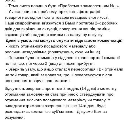
- Тема листа повинна бути «Проблема з замовленням №_».
- У листі опишіть проблему, прикріпіть фотографії
товарної накладної і фото товарів незадовільної якості.
Наші співробітники зв'яжуться з Вами протягом 2-х робочих
днів для вирішення ситуації, повернення коштів, заміни
саджанців або надання знижки на наступну покупку.
Деякі з умов, які можуть служити підставою компенсації:
- Якість отриманого посадкового матеріалу або
рослини незадовільна (пошкоджена, суха чи інше).
- Посилка була отримана у відділенні транспортної компанії
не пізніше, ніж через 2 (два) дні після прибуття.
- Зверніть увагу, що якщо сталася пересортиця і Ви отримали
не той товар, який замовляли, гроші повертаються після
повернення товару в наш магазин.
Відсутність звернень протягом 2 неділь (14 днів) з моменту
отримання замовлення стає причиною стверджувати про
отримання якісного посадкового матеріалу чи товару. У
випадках отримання звернень пізніше 14го дня, буде
розглядатись компанією суб’єктивно. Дякуємо Вам за
розуміння.