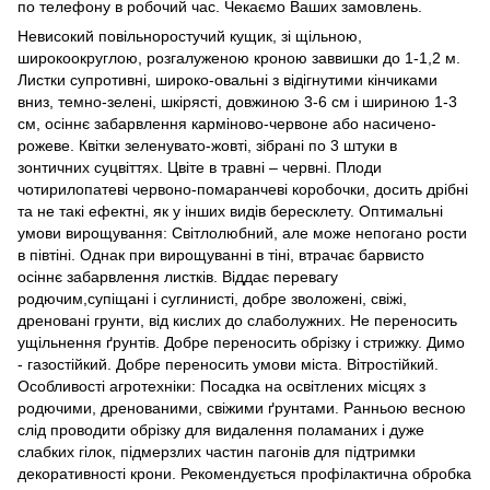
по телефону в робочий час. Чекаємо Ваших замовлень.
Невисокий повільноростучий кущик, зі щільною,
широкоокруглою, розгалуженою кроною заввишки до 1-1,2 м.
Листки супротивні, широко-овальні з відігнутими кінчиками
вниз, темно-зелені, шкірясті, довжиною 3-6 см і шириною 1-3
см, осіннє забарвлення карміново-червоне або насичено-
рожеве. Квітки зеленувато-жовті, зібрані по 3 штуки в
зонтичних суцвіттях. Цвіте в травні – червні. Плоди
чотирилопатеві червоно-помаранчеві коробочки, досить дрібні
та не такі ефектні, як у інших видів бересклету. Оптимальні
умови вирощування: Світлолюбний, але може непогано рости
в півтіні. Однак при вирощуванні в тіні, втрачає барвисто
осіннє забарвлення листків. Віддає перевагу
родючим,супіщані і суглинисті, добре зволожені, свіжі,
дреновані грунти, від кислих до слаболужних. Не переносить
ущільнення ґрунтів. Добре переносить обрізку і стрижку. Димо
- газостійкий. Добре переносить умови міста. Вітростійкий.
Особливості агротехніки: Посадка на освітлених місцях з
родючими, дренованими, свіжими ґрунтами. Ранньою весною
слід проводити обрізку для видалення поламаних і дуже
слабких гілок, підмерзлих частин пагонів для підтримки
декоративності крони. Рекомендується профілактична обробка