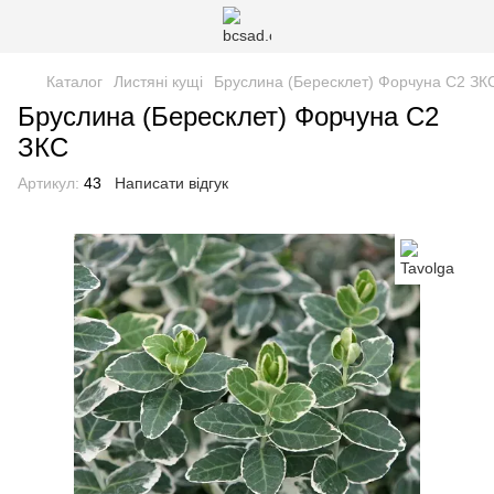
Каталог
Листяні кущі
Бруслина (Бересклет) Форчуна С2 ЗК
Бруслина (Бересклет) Форчуна С2
ЗКС
Артикул:
43
Написати відгук