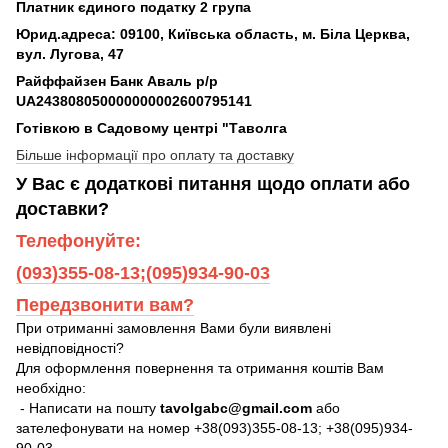
Платник єдиного податку 2 група
Юрид.адреса: 09100, Київська область, м. Біла Церква,
вул. Лугова, 47
Райффайзен Банк Аваль р/р
UA243808050000000002600795141
Готівкою в Садовому центрі "Таволга
Більше інформації про оплату та доставку
У Вас є додаткові питання щодо оплати або
доставки?
Телефонуйте:
(093)355-08-13;(095)934-90-03
Передзвонити вам?
При отриманні замовлення Вами були виявлені
невідповідності?
Для оформлення повернення та отримання коштів Вам
необхідно:
- Написати на пошту
tavolgabc@gmail.com
або
зателефонувати на номер +38(093)355-08-13; +38(095)934-
90-03.