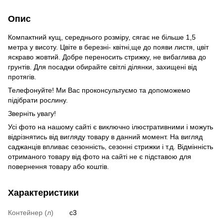
Опис
Компактний кущ, середнього розміру, сягає не більше 1,5
метра у висоту. Цвіте в березні- квітні,ще до появи листя, цвіт
яскраво жовтий. Добре переносить стрижку, не вибаглива до
грунтів. Для посадки обирайте світлі ділянки, захищені від
протягів.
Телефонуйте! Ми Вас проконсультуємо та допоможемо
підібрати рослину.
Зверніть увагу!
Усі фото на нашому сайті є виключно ілюстративними і можуть
відрізнятись від вигляду товару в данний момент. На вигляд
саджанців впливає сезонність, сезонні стрижки і т.д. Відмінність
отриманого товару від фото на сайті не є підставою для
повернення товару або коштів.
Характеристики
Контейнер (л)
c3