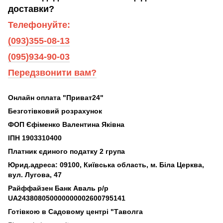
доставки?
Телефонуйте:
(093)355-08-13
(095)934-90-03
Передзвонити вам?
Онлайн оплата "Приват24"
Безготівковий розрахунок
ФОП Єфіменко Валентина Яківна
ІПН 1903310400
Платник єдиного податку 2 група
Юрид.адреса: 09100, Київська область, м. Біла Церква,
вул. Лугова, 47
Райффайзен Банк Аваль р/р
UA243808050000000002600795141
Готівкою в Садовому центрі "Таволга