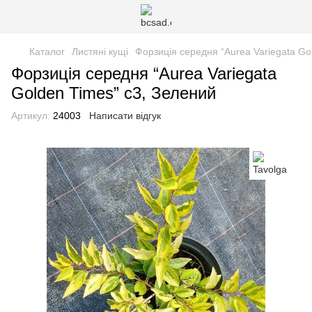
Каталог
Листяні кущі
Форзиція середня “Aurea Variegata Go
Форзиція середня “Aurea Variegata
Golden Times” с3, Зелений
Артикул:
24003
Написати відгук