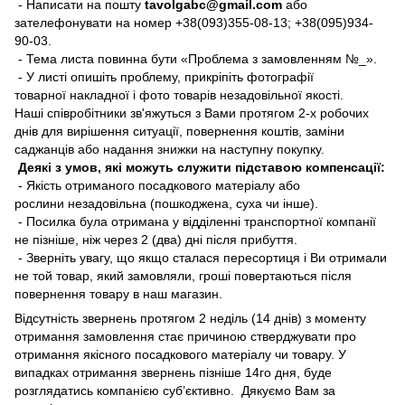
- Написати на пошту
tavolgabc@gmail.com
або
зателефонувати на номер +38(093)355-08-13; +38(095)934-
90-03.
- Тема листа повинна бути «Проблема з замовленням №_».
- У листі опишіть проблему, прикріпіть фотографії
товарної накладної і фото товарів незадовільної якості.
Наші співробітники зв'яжуться з Вами протягом 2-х робочих
днів для вирішення ситуації, повернення коштів, заміни
саджанців або надання знижки на наступну покупку.
Деякі з умов, які можуть служити підставою компенсації:
- Якість отриманого посадкового матеріалу або
рослини незадовільна (пошкоджена, суха чи інше).
- Посилка була отримана у відділенні транспортної компанії
не пізніше, ніж через 2 (два) дні після прибуття.
- Зверніть увагу, що якщо сталася пересортиця і Ви отримали
не той товар, який замовляли, гроші повертаються після
повернення товару в наш магазин.
Відсутність звернень протягом 2 неділь (14 днів) з моменту
отримання замовлення стає причиною стверджувати про
отримання якісного посадкового матеріалу чи товару. У
випадках отримання звернень пізніше 14го дня, буде
розглядатись компанією суб’єктивно. Дякуємо Вам за