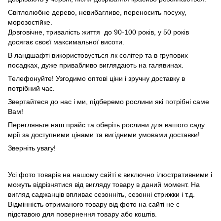
Світлолюбне дерево, невибагливе, переносить посуху,
морозостійке.
Довговічне, тривалість життя до 90-100 років, у 50 років
досягає своєї максимальної висоти.
В ландшафті використовується як солітер та в групових
посадках, дуже привабливо виглядають на галявинах.
Телефонуйте! Узгодимо оптові ціни і зручну доставку в
потрібний час.
Звертайтеся до нас і ми, підберемо рослини які потрібні саме
Вам!
Перегляньте наш прайс та оберіть рослини для вашого саду
мрії за доступними цінами та вигідними умовами доставки!
Зверніть увагу!
Усі фото товарів на нашому сайті є виключно ілюстративними і
можуть відрізнятися від вигляду товару в даний момент. На
вигляд саджанців впливає сезонніть, сезонні стрижки і т.д.
Відмінність отриманого товару від фото на сайті не є
підставою для повернення товару або коштів.