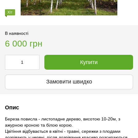
Хіт
В наявності
6 000 грн
Купити
Замовити швидко
Опис
Береза повисла - листопадне дерево, висотою 10-20м, з
ажурною кроною та білою корою.
Цвітіння відбувається в квітні - травні, сережки з плодами
дозрівають у червні, після дозрівання красиво розсипаються.