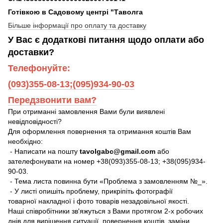
Готівкою в Садовому центрі "Таволга
Більше інформації про оплату та доставку
У Вас є додаткові питання щодо оплати або
доставки?
Телефонуйте:
(093)355-08-13;(095)934-90-03
Передзвонити вам?
При отриманні замовлення Вами були виявлені
невідповідності?
Для оформлення повернення та отримання коштів Вам
необхідно:
- Написати на пошту
tavolgabc@gmail.com
або
зателефонувати на номер +38(093)355-08-13; +38(095)934-
90-03.
- Тема листа повинна бути «Проблема з замовленням №_».
- У листі опишіть проблему, прикріпіть фотографії
товарної накладної і фото товарів незадовільної якості.
Наші співробітники зв'яжуться з Вами протягом 2-х робочих
днів для вирішення ситуації, повернення коштів, заміни