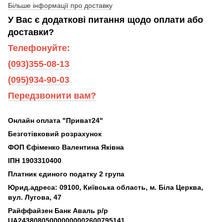
Більше інформації про доставку
У Вас є додаткові питання щодо оплати або
доставки?
Телефонуйте:
(093)355-08-13
(095)934-90-03
Передзвонити вам?
Онлайн оплата "Приват24"
Безготівковий розрахунок
ФОП Єфіменко Валентина Яківна
ІПН 1903310400
Платник єдиного податку 2 група
Юрид.адреса: 09100, Київська область, м. Біла Церква,
вул. Лугова, 47
Райффайзен Банк Аваль р/р
UA243808050000000002600795141