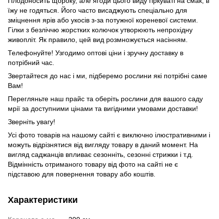
Плодоносить щороку, але ягоди цього виду гіркуваті на смак, в
їжу не годяться. Його часто висаджують спеціально для
зміцнення ярів або укосів з-за потужної кореневої системи.
Гілки з безліччю жорстких колючок утворюють непрохідну
живопліт. Як правило, цей вид розмножується насінням.
Телефонуйте! Узгодимо оптові ціни і зручну доставку в
потрібний час.
Звертайтеся до нас і ми, підберемо рослини які потрібні саме
Вам!
Перегляньте наш прайс та оберіть рослини для вашого саду
мрії за доступними цінами та вигідними умовами доставки!
Зверніть увагу!
Усі фото товарів на нашому сайті є виключно ілюстративними і
можуть відрізнятися від вигляду товару в даний момент. На
вигляд саджанців впливає сезонніть, сезонні стрижки і т.д.
Відмінність отриманого товару від фото на сайті не є
підставою для повернення товару або коштів.
Характеристики