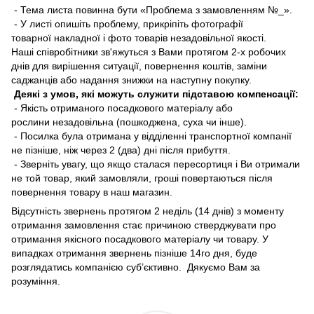
- Тема листа повинна бути «Проблема з замовленням №_».
- У листі опишіть проблему, прикріпіть фотографії
товарної накладної і фото товарів незадовільної якості.
Наші співробітники зв'яжуться з Вами протягом 2-х робочих
днів для вирішення ситуації, повернення коштів, заміни
саджанців або надання знижки на наступну покупку.
Деякі з умов, які можуть служити підставою компенсації:
- Якість отриманого посадкового матеріалу або
рослини незадовільна (пошкоджена, суха чи інше).
- Посилка була отримана у відділенні транспортної компанії
не пізніше, ніж через 2 (два) дні після прибуття.
- Зверніть увагу, що якщо сталася пересортиця і Ви отримали
не той товар, який замовляли, гроші повертаються після
повернення товару в наш магазин.
Відсутність звернень протягом 2 неділь (14 днів) з моменту
отримання замовлення стає причиною стверджувати про
отримання якісного посадкового матеріалу чи товару. У
випадках отримання звернень пізніше 14го дня, буде
розглядатись компанією суб’єктивно. Дякуємо Вам за
розуміння.