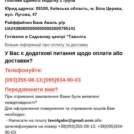
Платник єдиного податку 2 група
Юрид.адреса: 09100, Київська область, м. Біла Церква,
вул. Лугова, 47
Райффайзен Банк Аваль р/р
UA243808050000000002600795141
Готівкою в Садовому центрі "Таволга
Більше інформації про оплату та доставку
У Вас є додаткові питання щодо оплати або
доставки?
Телефонуйте:
(093)355-08-13;(095)934-90-03
Передзвонити вам?
При отриманні замовлення Вами були виявлені
невідповідності?
Для оформлення повернення та отримання коштів Вам
необхідно:
- Написати на пошту
tavolgabc@gmail.com
або
зателефонувати на номер +38(093)355-08-13; +38(095)934-
90-03.