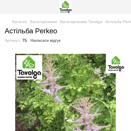
Каталог
Багаторічники
Багаторічники Tavolga
Астільба Per
Астільба Perkeo
Артикул:
75
Написати відгук