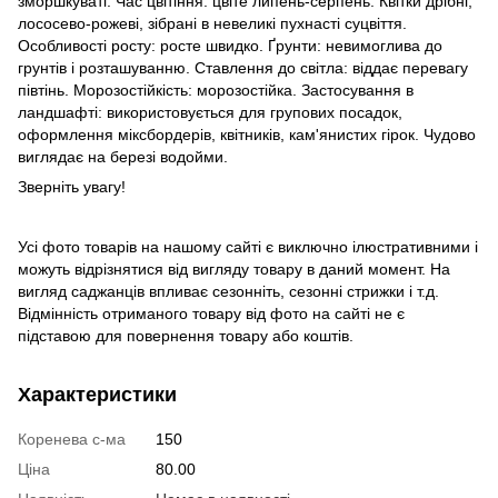
зморшкуваті. Час цвітіння: цвіте липень-серпень. Квітки дрібні,
лососево-рожеві, зібрані в невеликі пухнасті суцвіття.
Особливості росту: росте швидко. Ґрунти: невимоглива до
грунтів і розташуванню. Ставлення до світла: віддає перевагу
півтінь. Морозостійкість: морозостійка. Застосування в
ландшафті: використовується для групових посадок,
оформлення міксбордерів, квітників, кам'янистих гірок. Чудово
виглядає на березі водойми.
Зверніть увагу!
Усі фото товарів на нашому сайті є виключно ілюстративними і
можуть відрізнятися від вигляду товару в даний момент. На
вигляд саджанців впливає сезонніть, сезонні стрижки і т.д.
Відмінність отриманого товару від фото на сайті не є
підставою для повернення товару або коштів.
Характеристики
Коренева с-ма
150
Ціна
80.00