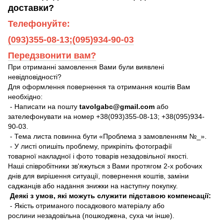
доставки?
Телефонуйте:
(093)355-08-13;(095)934-90-03
Передзвонити вам?
При отриманні замовлення Вами були виявлені
невідповідності?
Для оформлення повернення та отримання коштів Вам
необхідно:
- Написати на пошту
tavolgabc@gmail.com
або
зателефонувати на номер +38(093)355-08-13; +38(095)934-
90-03.
- Тема листа повинна бути «Проблема з замовленням №_».
- У листі опишіть проблему, прикріпіть фотографії
товарної накладної і фото товарів незадовільної якості.
Наші співробітники зв'яжуться з Вами протягом 2-х робочих
днів для вирішення ситуації, повернення коштів, заміни
саджанців або надання знижки на наступну покупку.
Деякі з умов, які можуть служити підставою компенсації:
- Якість отриманого посадкового матеріалу або
рослини незадовільна (пошкоджена, суха чи інше).