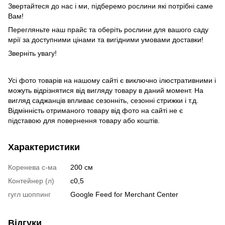
Звертайтеся до нас і ми, підберемо рослини які потрібні саме
Вам!
Перегляньте наш прайс та оберіть рослини для вашого саду
мрії за доступними цінами та вигідними умовами доставки!
Зверніть увагу!
Усі фото товарів на нашому сайті є виключно ілюстративними і
можуть відрізнятися від вигляду товару в даний момент. На
вигляд саджанців впливає сезонніть, сезонні стрижки і т.д.
Відмінність отриманого товару від фото на сайті не є
підставою для повернення товару або коштів.
Характеристики
Коренева с-ма
200 см
Контейнер (л)
с0,5
гугл шоппинг
Google Feed for Merchant Center
Відгуки