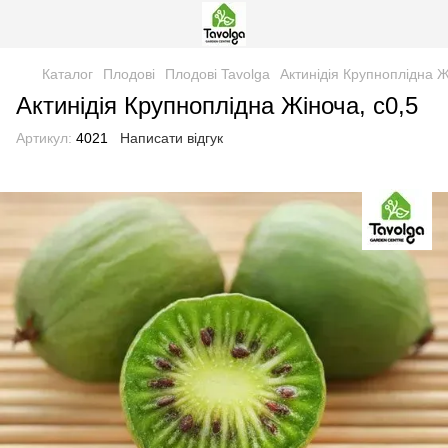
Каталог
Плодові
Плодові Tavolga
Актинідія Крупноплідна Ж
Актинідія Крупноплідна Жіноча, с0,5
Артикул:
4021
Написати відгук