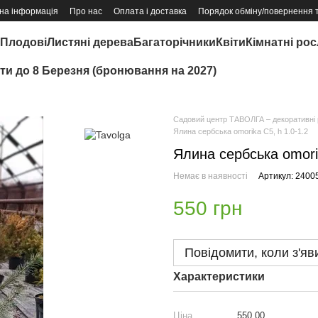
на інформація
Про нас
Оплата і доставка
Порядок обміну/повернення 
Плодові
Листяні дерева
Багаторічники
Квіти
Кімнатні ро
іти до 8 Березня (бронювання на 2027)
Садовий центр ТАВОЛГА – декоративні р
Ялина сербська omorika С5, h 1.0-1.2
Ялина сербська omorik
Немає в наявності
Артикул: 2400
550 грн
Повідомити, коли з'яв
Характеристики
Ціна
550.00