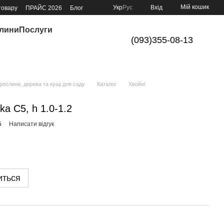
Мій кошик
Укр
Рус
Вхід
товару
ПРАЙС 2026
Блог
слини
Послуги
(093)355-08-13
ослини, дерева та кущі для саду
Каталог
Хвойні
a С5, h 1.0-1.2
5
Написати відгук
иться