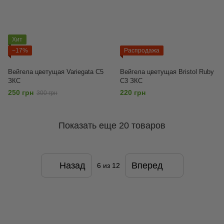
Хит
−17%
Распродажа
Вейгела цветущая Variegata С5
Вейгела цветущая Bristol Ruby
ЗКС
С3 ЗКС
250 грн
220 грн
300 грн
Показать еще 20 товаров
Назад
Вперед
6
из 12