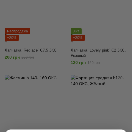
Распродажа
Хит
−20%
−20%
Лапчатка `Red ace` С7,5 ЗКС
Лапчатка `Lovely pink` С2 ЗКС,
Розовый
200 грн
250 грн
120 грн
150 грн