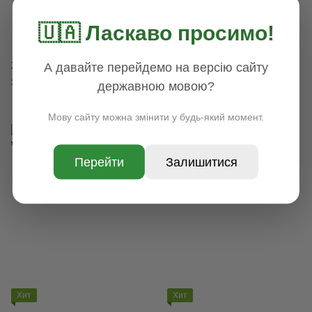
🇺🇦 Ласкаво просимо!
Хит
А давайте перейдемо на версію сайту
Жасмин h 140- 160 ОКС
Форзиция средняя h120-140
ОКС, Жёлтый
340 грн
державною мовою?
700 грн
Мову сайту можна змінити у будь-який момент.
Перейти
Залишитися
Хит
Хит