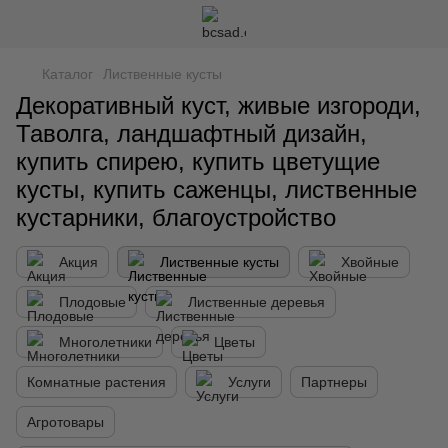
Каталог
Лиственные кусты
Декоративный куст, живые изгороди,
Таволга, ландшафтный дизайн,
купить спирею, купить цветущие
кусты, купить саженцы, лиственные
кустарники, благоустройство
Акция
Лиственные кусты
Хвойные
Плодовые
Лиственные деревья
Многолетники
Цветы
Комнатные растения
Услуги
Партнеры
Агротовары