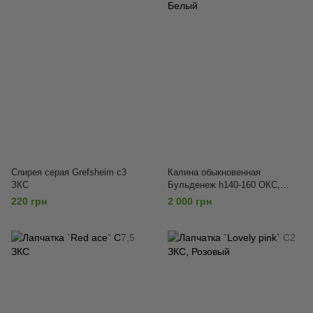
Спирея серая Grefsheim с3
Калина обыкновенная
ЗКС
Бульденеж h140-160 ОКС,
Белый
220 грн
2 000 грн