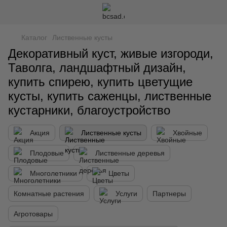
Каталог
Лиственные кусты
Декоративный куст, живые изгороди,
Таволга, ландшафтный дизайн,
купить спирею, купить цветущие
кусты, купить саженцы, лиственные
кустарники, благоустройство
Акция
Лиственные кусты
Хвойные
Плодовые
Лиственные деревья
Многолетники
Цветы
Комнатные растения
Услуги
Партнеры
Агротовары