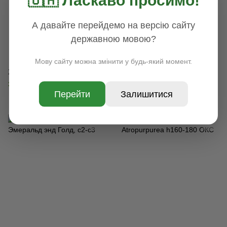
А давайте перейдемо на версію сайту
державною мовою?
Хит
Мову сайту можна змінити у будь-який момент.
Жасмин h 140- 160 ОКС
Гортензия древовидна
Annabelle h60-80 ОКС, Белый
340 грн
Перейти
Залишитися
600 грн