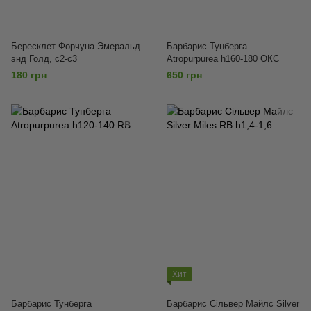
Бересклет Форчуна Эмеральд
Барбарис Тунберга
энд Голд, c2-c3
Atropurpurea h160-180 ОКС
180 грн
650 грн
Хит
Барбарис Тунберга
Барбарис Сільвер Майлс Silver