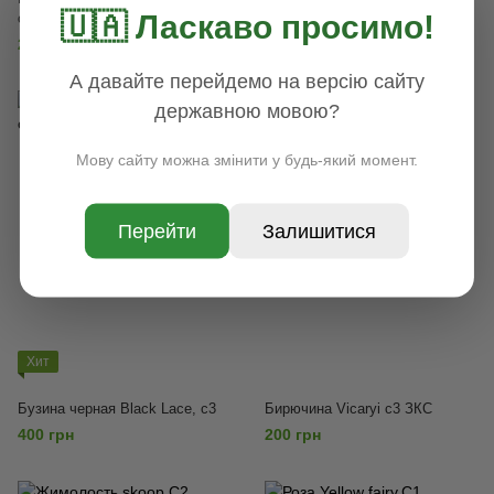
🇺🇦 Ласкаво просимо!
с2
rocket, С2, Красный
250 грн
250 грн
А давайте перейдемо на версію сайту
державною мовою?
Мову сайту можна змінити у будь-який момент.
Перейти
Залишитися
Хит
Бузина черная Black Lace, с3
Бирючина Vicaryi с3 ЗКС
400 грн
200 грн