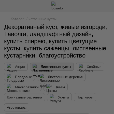
Каталог
Лиственные кусты
Декоративный куст, живые изгороди,
Таволга, ландшафтный дизайн,
купить спирею, купить цветущие
кусты, купить саженцы, лиственные
кустарники, благоустройство
Акция
Лиственные кусты
Хвойные
Плодовые
Лиственные деревья
Многолетники
Цветы
Комнатные растения
Услуги
Партнеры
Агротовары