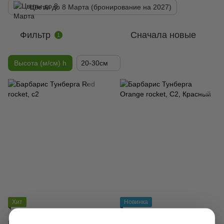
Цветы до 8 Марта (бронирование на 2027)
Фильтр
Сначала новые
1
Высота (м/см) h
20-30см
Хит
Новинка
Барбарис Тунберга Red rocket,
Барбарис Тунберга Orange