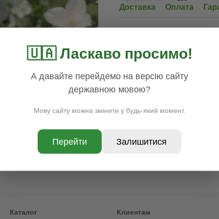
Доставка
Оплата
Гар
🇺🇦 Ласкаво просимо!
А давайте перейдемо на версію сайту
державною мовою?
Мову сайту можна змінити у будь-який момент.
Перейти
Залишитися
Каталог
Клиентам