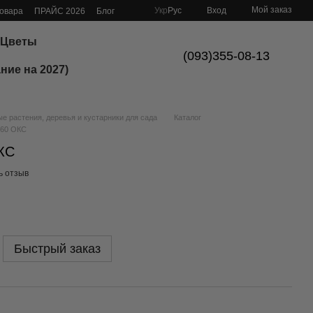
Мой заказ
Укр
Рус
Вход
товара
ПРАЙС 2026
Блог
Цветы
(093)355-08-13
ние на 2027)
 растения, деревья и кустарники для сада
Каталог
160 ОКС
КС
ь отзыв
Быстрый заказ