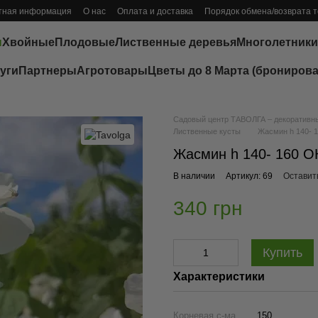
тная информация
О нас
Оплата и доставка
Порядок обмена/возврата 
ы
Хвойные
Плодовые
Лиственные деревья
Многолетники
уги
Партнеры
Агротовары
Цветы до 8 Марта (бронирова
Садовый центр ТАВОЛГА – декоративные
Лиственные кусты
Жасмин h 140- 
Жасмин h 140- 160 О
В наличии
Артикул: 69
Оставит
340 грн
Купить
Характеристики
Корневая с-ма
150