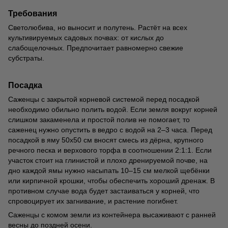
Требования
Светолюбива, но выносит и полутень. Растёт на всех
культивируемых садовых почвах: от кислых до
слабощелочных. Предпочитает равномерно свежие
субстраты.
Посадка
Саженцы с закрытой корневой системой перед посадкой
необходимо обильно полить водой. Если земля вокруг корней
слишком закаменела и простой полив не помогает, то
саженец нужно опустить в ведро с водой на 2–3 часа. Перед
посадкой в яму 50х50 см вносят смесь из дёрна, крупного
речного песка и верхового торфа в соотношении 2:1:1. Если
участок стоит на глинистой и плохо дренируемой почве, на
дно каждой ямы нужно насыпать 10–15 см мелкой щебёнки
или кирпичной крошки, чтобы обеспечить хороший дренаж. В
противном случае вода будет застаиваться у корней, что
спровоцирует их загнивание, и растение погибнет.
Саженцы с комом земли из контейнера высаживают с ранней
весны до поздней осени.