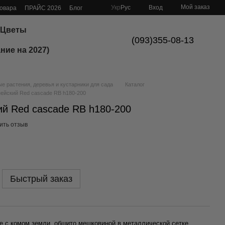
Мой заказ
Укр
Рус
Вход
товара
ПРАЙС 2026
Блог
Цветы
(093)355-08-13
ние на 2027)
 растения, деревья и кустарники для сада
Каталог
пейский Red cascade RB h180-200
ий Red cascade RB h180-200
ить отзыв
Быстрый заказ
е с комом земли, обшито мешковиной в металлической сетке