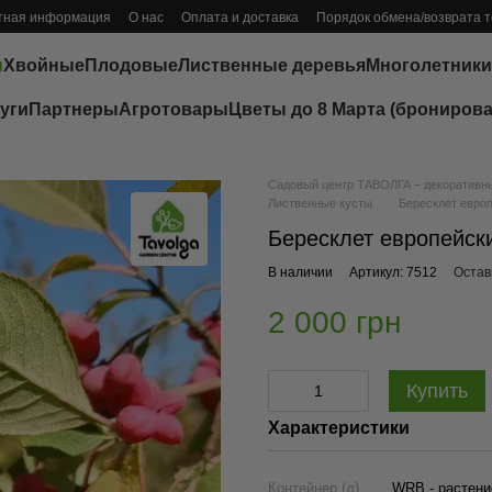
тная информация
О нас
Оплата и доставка
Порядок обмена/возврата 
ы
Хвойные
Плодовые
Лиственные деревья
Многолетники
уги
Партнеры
Агротовары
Цветы до 8 Марта (бронирова
Садовый центр ТАВОЛГА – декоративные
Лиственные кусты
Бересклет евро
Бересклет европейск
В наличии
Артикул: 7512
Остав
2 000 грн
Купить
Характеристики
Контейнер (л)
WRB - растени