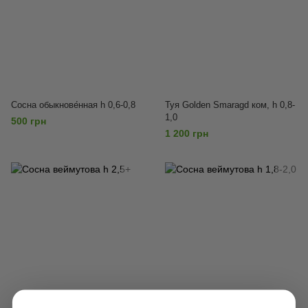
Сосна обыкнове́нная h 0,6-0,8
Туя Golden Smaragd ком, h 0,8-
1,0
500 грн
1 200 грн