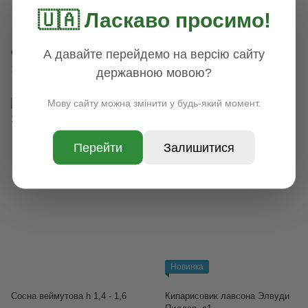
🇺🇦 Ласкаво просимо!
Хит
А давайте перейдемо на версію сайту
Сосна веймутова h 2,5+
Сосна веймутова h 1,8-2,0
11 000 грн
9 600 грн
державною мовою?
Мову сайту можна змінити у будь-який момент.
Перейти
Залишитися
Новинка
Сосна веймутова h 1,4 - 1,6
Кипарисовик лавсона Элвуди