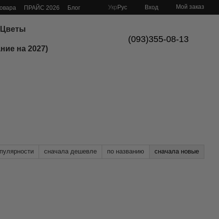
Мой заказ
Укр
Рус
Вход
товара
ПРАЙС 2026
Блог
Цветы
(093)355-08-13
ние на 2027)
опулярности
сначала дешевле
по названию
сначала новые