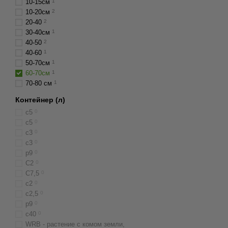
10-15см
1
10-20см
2
20-40
2
30-40см
1
40-50
2
40-60
1
50-70см
1
60-70см
1
70-80 см
1
Контейнер (л)
с5
0
c5
0
с3
0
c3
0
р9
0
C2
0
C7,5
0
с2
0
с2,5
0
p9
0
c40
0
WRB - растение с комом земли,