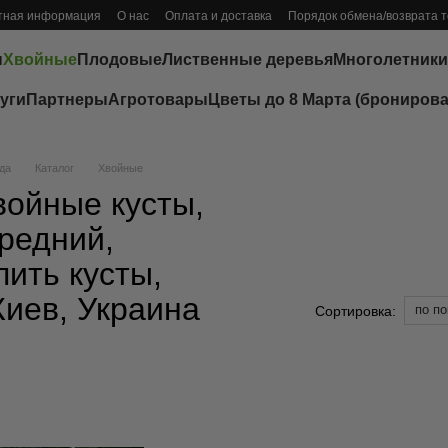
тная информация
О нас
Оплата и доставка
Порядок обмена/возврата 
ы
Хвойные
Плодовые
Лиственные деревья
Многолетники
уги
Партнеры
Агротовары
Цветы до 8 Марта (бронирова
да
Каталог
Хвойные
войные кусты,
средний,
пить кусты,
Киев, Украина
по п
Сортировка: