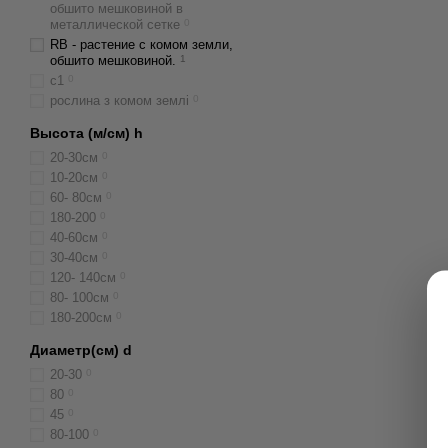
обшито мешковиной в
металлической сетке
0
RB - растение с комом земли,
обшито мешковиной.
1
с1
0
рослина з комом землі
0
Высота (м/см) h
20-30см
0
10-20см
0
60- 80см
0
180-200
0
40-60см
0
30-40см
0
120- 140см
0
80- 100см
0
180-200см
0
Диаметр(cм) d
20-30
0
80
0
45
0
80-100
0