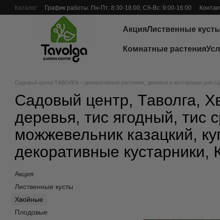
Перейти к основному контенту
Каталог
График работы: Пн-Пт: 8:30-18:00; Сб-Вс: 9:00-16:00
Контак
Отзывы о магазине
Акция
Лиственные куст
Комнатные растения
Усл
Садовый центр ТАВОЛГА – декоративные растения, деревья и кустарники для са
Садовый центр, Таволга, Х
деревья, тис ягодный, тис 
можжевельник казацкий, ку
декоративные кустарники, 
Акция
Лиственные кусты
Хвойные
Плодовые