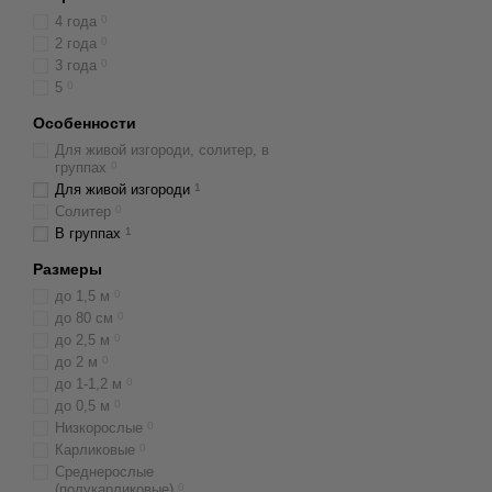
4 года
0
2 года
0
3 года
0
5
0
Особенности
Для живой изгороди, солитер, в
группах
0
Для живой изгороди
1
Солитер
0
В группах
1
Размеры
до 1,5 м
0
до 80 см
0
до 2,5 м
0
до 2 м
0
до 1-1,2 м
0
до 0,5 м
0
Низкорослые
0
Карликовые
0
Среднерослые
(полукарликовые)
0