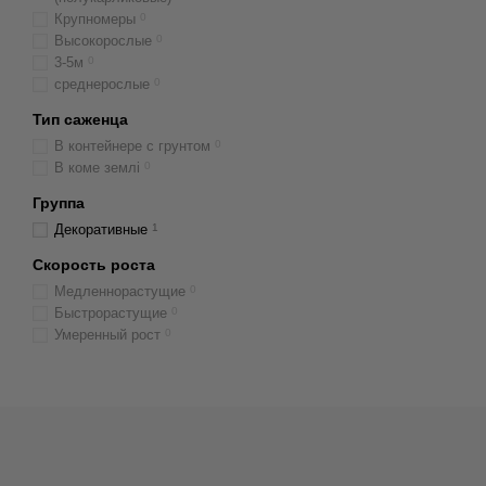
Крупномеры
0
Высокорослые
0
3-5м
0
среднерослые
0
Тип саженца
В контейнере с грунтом
0
В коме землі
0
Группа
Декоративные
1
Скорость роста
Медленнорастущие
0
Быстрорастущие
0
Умеренный рост
0