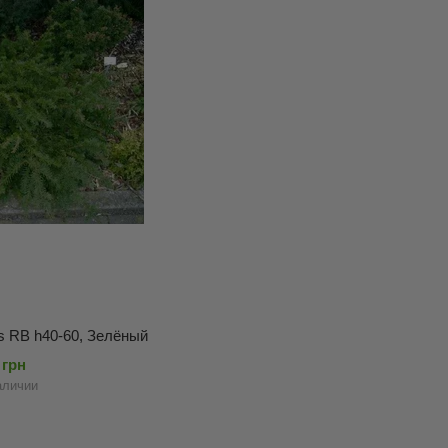
s RB h40-60, Зелёный
 грн
аличии