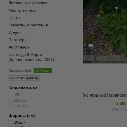
Лиственные деревья
Многолетники
Цветы
Комнатные растения
Услуги
Партнеры
Агротовары
Цветы до 8 Марта
(бронирование на 2027)
Ширина, (см):
60-70см
Очистить фильтр
Корневая с-ма
Тис ягодный Repanden
150
0
200 см
0
2 000
220 см
0
Нет в н
Ширина, (см)
10см
1