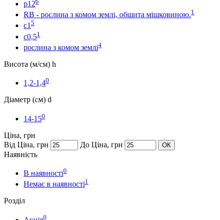
6
p12
1
RB - рослина з комом землі, обшита мішковиною.
5
с1
1
с0,5
4
рослина з комом землі
Висота (м/см) h
0
1,2-1,4
Діаметр (cм) d
0
14-15
Ціна, грн
Від Ціна, грн
До Ціна, грн
ОК
Наявність
0
В наявності
1
Немає в наявності
Розділ
0
Акція