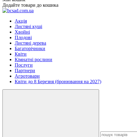
Додайте товари до кошика
Акція
Листяні кущі
Хвойні
Плодові
Листяні дерева
Багаторічники
Квіти
Кімнатні рослини
Послуги
Партнери
Агротовари
Квіти до 8 Березня (бронювання на 2027)