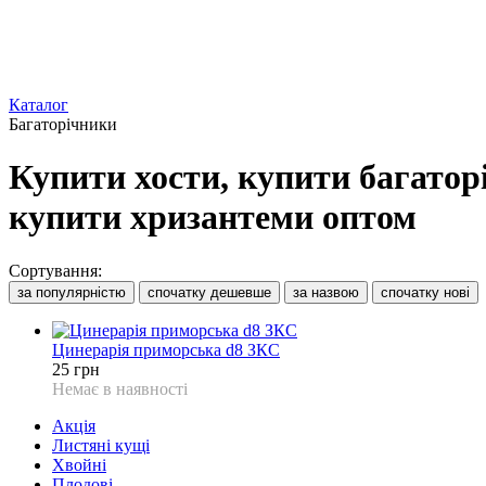
Каталог
Багаторічники
Купити хости, купити багаторі
купити хризантеми оптом
Сортування:
за популярністю
спочатку дешевше
за назвою
спочатку нові
Цинерарія приморська d8 ЗКС
25 грн
Немає в наявності
Акція
Листяні кущі
Хвойні
Плодові