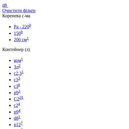
d8
Очистити фільтр
Коренева с-ма
0
Ра - 220
0
150
1
200 см
Контейнер (л)
1
ком
2
3л
1
с2,3
3
с3
8
c3
3
р9
26
C2
4
с2
4
p9
1
d8
7
р12