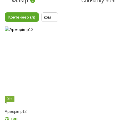
Фільтр
Спочатку нові
1
Контейнер (л)
ком
Хіт
Армерія p12
75 грн