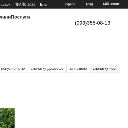
Мій кошик
Укр
Рус
Вхід
товару
ПРАЙС 2026
Блог
слини
Послуги
(093)355-08-13
а популярністю
спочатку дешевше
за назвою
спочатку нові