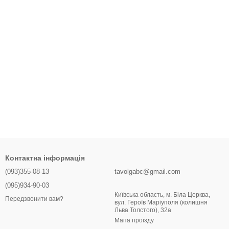
Контактна інформація
(093)355-08-13
tavolgabc@gmail.com
(095)934-90-03
Київська область, м. Біла Церква,
Передзвонити вам?
вул. Героїв Маріуполя (колишня
Льва Толстого), 32a
Мапа проїзду