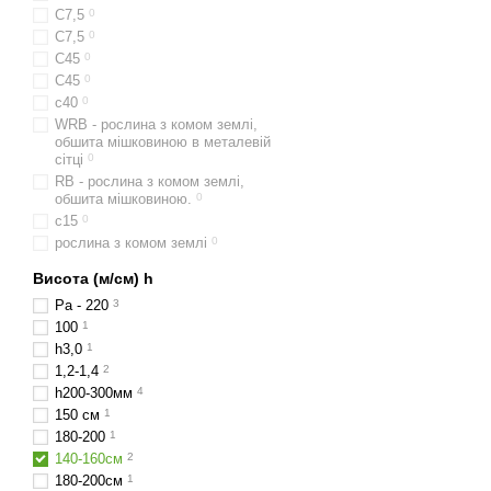
С7,5
0
C7,5
0
С45
0
C45
0
c40
0
WRB - рослина з комом землі,
обшита мішковиною в металевій
сітці
0
RB - рослина з комом землі,
обшита мішковиною.
0
с15
0
рослина з комом землі
0
Висота (м/см) h
Ра - 220
3
100
1
h3,0
1
1,2-1,4
2
h200-300мм
4
150 см
1
180-200
1
140-160см
2
180-200см
1