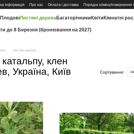
на інформація
Про нас
Оплата і доставка
Порядок обміну/повернення 
Плодові
Листяні дерева
Багаторічники
Квіти
Кімнатні ро
іти до 8 Березня (бронювання на 2027)
алог
Листяні дерева
 катальпу, клен
в, Україна, Київ
з
Сортування: