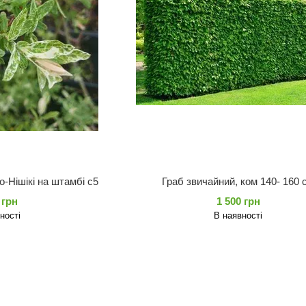
-Нішікі на штамбі с5
Граб звичайний, ком 140- 160 
 грн
1 500 грн
ності
В наявності