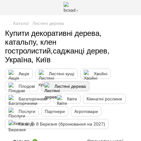
Каталог
Листяні дерева
Купити декоративні дерева,
катальпу, клен
гостролистий,саджанці дерев,
Україна, Київ
Акція
Листяні кущі
Хвойні
Плодові
Листяні дерева
Багаторічники
Квіти
Кімнатні рослини
Послуги
Партнери
Агротовари
Квіти до 8 Березня (бронювання на 2027)