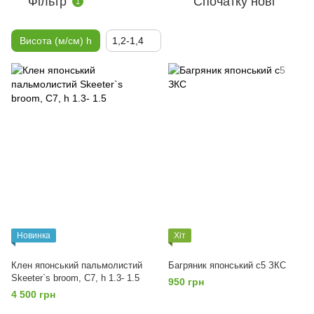
Фільтр
Спочатку нові
1
Висота (м/см) h
1,2-1,4
Новинка
Хіт
Клен японський пальмолистий
Багряник японський с5 ЗКС
Skeeter`s broom, С7, h 1.3- 1.5
950 грн
4 500 грн