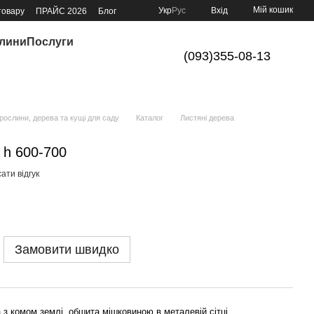
Мій кошик
Укр
Рус
Вхід
товару
ПРАЙС 2026
Блог
слини
Послуги
(093)355-08-13
ослини, дерева та кущі для саду
Каталог
Листяні дерева
 h 600-700
ати відгук
Замовити швидко
з комом землі, обшита мішковиною в металевій сітці