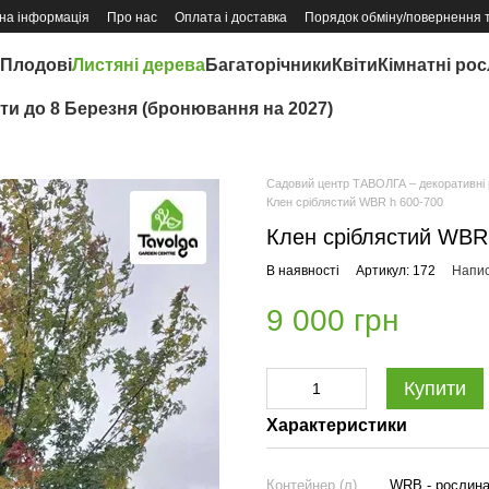
на інформація
Про нас
Оплата і доставка
Порядок обміну/повернення 
Плодові
Листяні дерева
Багаторічники
Квіти
Кімнатні ро
іти до 8 Березня (бронювання на 2027)
Садовий центр ТАВОЛГА – декоративні р
Клен сріблястий WBR h 600-700
Клен сріблястий WBR
В наявності
Артикул: 172
Напис
9 000 грн
Купити
Характеристики
Контейнер (л)
WRB - рослина 