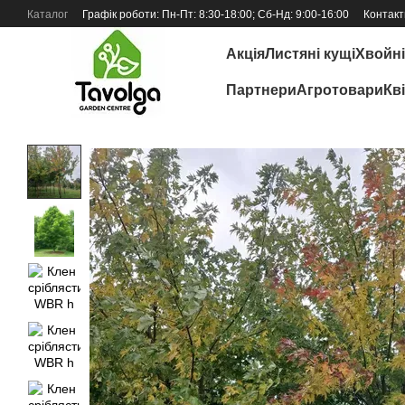
Перейти до основного контенту
Каталог
Графік роботи: Пн-Пт: 8:30-18:00; Сб-Нд: 9:00-16:00
Контакт
Відгуки про магазин
Акція
Листяні кущі
Хвойні
Партнери
Агротовари
Кв