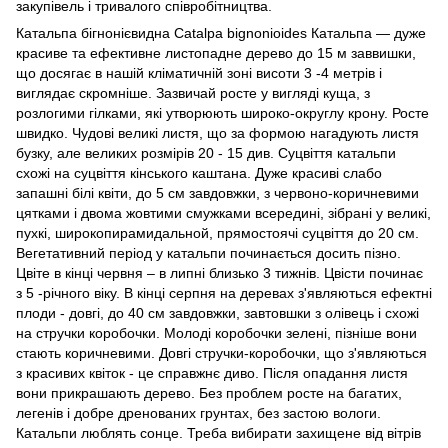
закупівель і тривалого співробітництва.
Катальпа бігнонієвидна Catalpa bignonioides Катальпа — дуже
красиве та ефективне листопадне дерево до 15 м заввишки,
що досягає в нашій кліматичній зоні висоти 3 -4 метрів і
виглядає скромніше. Зазвичай росте у вигляді куща, з
розлогими гілками, які утворюють широко-округлу крону. Росте
швидко. Чудові великі листя, що за формою нагадують листя
бузку, але великих розмірів 20 - 15 див. Суцвіття катальпи
схожі на суцвіття кінського каштана. Дуже красиві слабо
запашні білі квіти, до 5 см завдовжки, з червоно-коричневими
цятками і двома жовтими смужками всередині, зібрані у великі,
пухкі, широкопирамидальной, прямостоячі суцвіття до 20 см.
Вегетативний період у катальпи починається досить пізно.
Цвіте в кінці червня – в липні близько 3 тижнів. Цвісти починає
з 5 -річного віку. В кінці серпня на деревах з'являються ефектні
плоди - довгі, до 40 см завдовжки, завтовшки з олівець і схожі
на стручки коробочки. Молоді коробочки зелені, пізніше вони
стають коричневими. Довгі стручки-коробочки, що з'являються
з красивих квіток - це справжнє диво. Після опадання листя
вони прикрашають дерево. Без проблем росте на багатих,
легенів і добре дренованих грунтах, без застою вологи.
Катальпи люблять сонце. Треба вибирати захищене від вітрів