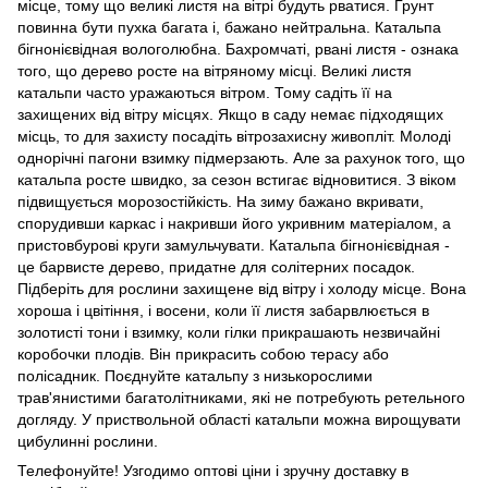
місце, тому що великі листя на вітрі будуть рватися. Грунт
повинна бути пухка багата і, бажано нейтральна. Катальпа
бігнонієвідная вологолюбна. Бахромчаті, рвані листя - ознака
того, що дерево росте на вітряному місці. Великі листя
катальпи часто уражаються вітром. Тому садіть її на
захищених від вітру місцях. Якщо в саду немає підходящих
місць, то для захисту посадіть вітрозахисну живопліт. Молоді
однорічні пагони взимку підмерзають. Але за рахунок того, що
катальпа росте швидко, за сезон встигає відновитися. З віком
підвищується морозостійкість. На зиму бажано вкривати,
спорудивши каркас і накривши його укривним матеріалом, а
пристовбурові круги замульчувати. Катальпа бігнонієвідная -
це барвисте дерево, придатне для солітерних посадок.
Підберіть для рослини захищене від вітру і холоду місце. Вона
хороша і цвітіння, і восени, коли її листя забарвлюється в
золотисті тони і взимку, коли гілки прикрашають незвичайні
коробочки плодів. Він прикрасить собою терасу або
полісадник. Поєднуйте катальпу з низькорослими
трав'янистими багатолітниками, які не потребують ретельного
догляду. У приствольной області катальпи можна вирощувати
цибулинні рослини.
Телефонуйте! Узгодимо оптові ціни і зручну доставку в