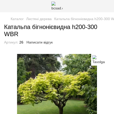
Каталог
Листяні дерева
Катальпа бігнонієвидна h200-300 
Катальпа бігнонієвидна h200-300
WBR
Артикул:
26
Написати відгук