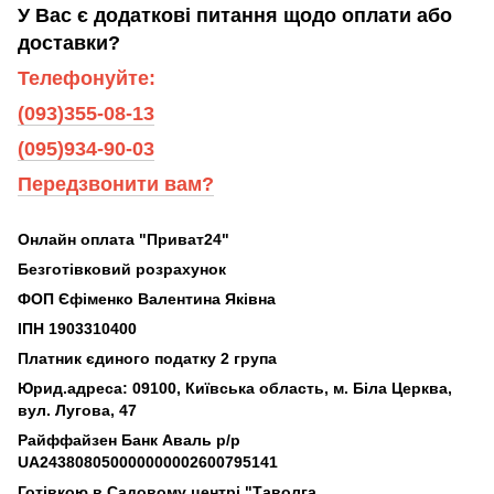
У Вас є додаткові питання щодо оплати або
доставки?
Телефонуйте:
(093)355-08-13
(095)934-90-03
Передзвонити вам?
Онлайн оплата "Приват24"
Безготівковий розрахунок
ФОП Єфіменко Валентина Яківна
ІПН 1903310400
Платник єдиного податку 2 група
Юрид.адреса: 09100, Київська область, м. Біла Церква,
вул. Лугова, 47
Райффайзен Банк Аваль р/р
UA243808050000000002600795141
Готівкою в Садовому центрі "Таволга