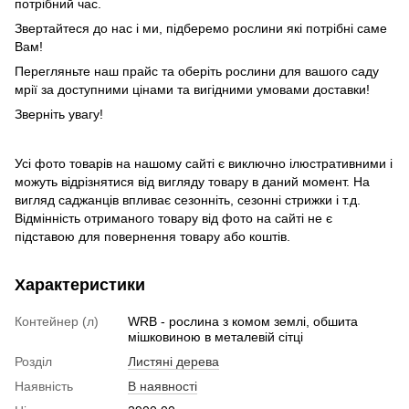
потрібний час.
Звертайтеся до нас і ми, підберемо рослини які потрібні саме
Вам!
Перегляньте наш прайс та оберіть рослини для вашого саду
мрії за доступними цінами та вигідними умовами доставки!
Зверніть увагу!
Усі фото товарів на нашому сайті є виключно ілюстративними і
можуть відрізнятися від вигляду товару в даний момент. На
вигляд саджанців впливає сезонніть, сезонні стрижки і т.д.
Відмінність отриманого товару від фото на сайті не є
підставою для повернення товару або коштів.
Характеристики
Контейнер (л)
WRB - рослина з комом землі, обшита
мішковиною в металевій сітці
Розділ
Листяні дерева
Наявність
В наявності