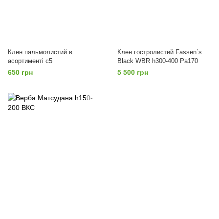
Клен пальмолистий в
Клен гостролистий Fassen`s
асортименті c5
Black WBR h300-400 Ра170
650 грн
5 500 грн