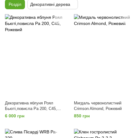
Розділ
Декоративні дерева
Декоративна яблуня Роял
Мигдаль червонолистний
Бьюті,повисла Pa 200, С45,
Crimson Almond, Рожевий
Рожевий
6 000 грн
850 грн