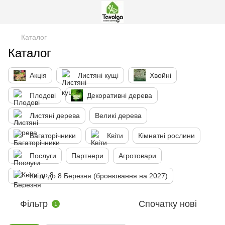
Каталог
Каталог
Акція
Листяні кущі
Хвойні
Плодові
Декоративні дерева
Листяні дерева
Великі дерева
Багаторічники
Квіти
Кімнатні рослини
Послуги
Партнери
Агротовари
Квіти до 8 Березня (бронювання на 2027)
Фільтр
Спочатку нові
1