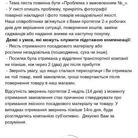
- Тема листа повинна бути «Проблема з замовленням №_».
- У листі опишіть проблему, прикріпіть фотографії
товарної накладної і фото товарів незадовільної якості.
Наші співробітники зв'яжуться з Вами протягом 2-х робочих
днів для вирішення ситуації, повернення коштів, заміни
саджанців або надання знижки на наступну покупку.
Деякі з умов, які можуть служити підставою компенсації:
- Якість отриманого посадкового матеріалу або
рослини незадовільна (пошкоджена, суха чи інше).
- Посилка була отримана у відділенні транспортної компанії
не пізніше, ніж через 2 (два) дні після прибуття.
- Зверніть увагу, що якщо сталася пересортиця і Ви отримали
не той товар, який замовляли, гроші повертаються після
повернення товару в наш магазин.
Відсутність звернень протягом 2 неділь (14 днів) з моменту
отримання замовлення стає причиною стверджувати про
отримання якісного посадкового матеріалу чи товару. У
випадках отримання звернень пізніше 14го дня, буде
розглядатись компанією суб’єктивно. Дякуємо Вам за
розуміння.