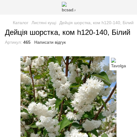
Каталог
Листяні кущі
Дейція шорстка, ком h120-140, Білий
Дейція шорстка, ком h120-140, Білий
Артикул:
465
Написати відгук