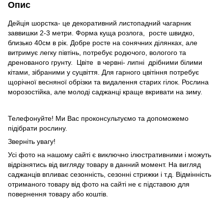
Опис
Дейція шорстка- це декоративний листопадний чагарник
заввишки 2-3 метри. Форма куща розлога, росте швидко,
близько 40см в рік. Добре росте на сонячних ділянках, але
витримує легку півтінь, потребує родючого, вологого та
дренованого грунту. Цвіте в червні- липні дрібними білими
кітами, зібраними у суцвіття. Для гарного цвітіння потребує
щорічної весняної обрізки та видалення старих гілок. Рослина
морозостійка, але молоді саджанці краще вкривати на зиму.
Телефонуйте! Ми Вас проконсультуємо та допоможемо
підібрати рослину.
Зверніть увагу!
Усі фото на нашому сайті є виключно ілюстративними і можуть
відрізнятись від вигляду товару в данний момент. На вигляд
саджанців впливає сезонність, сезонні стрижки і т.д. Відмінність
отриманого товару від фото на сайті не є підставою для
повернення товару або коштів.