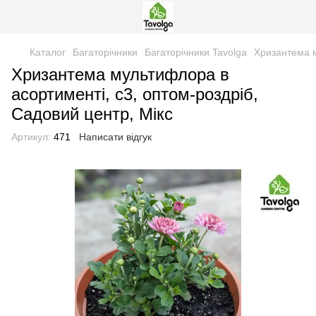
Каталог
Багаторічники
Багаторічники Tavolga
Хризантема м
Хризантема мультифлора в
асортименті, с3, оптом-роздріб,
Садовий центр, Мікс
Артикул:
471
Написати відгук