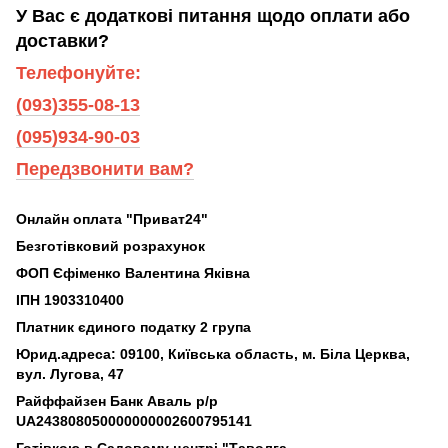
У Вас є додаткові питання щодо оплати або
доставки?
Телефонуйте:
(093)355-08-13
(095)934-90-03
Передзвонити вам?
Онлайн оплата "Приват24"
Безготівковий розрахунок
ФОП Єфіменко Валентина Яківна
ІПН 1903310400
Платник єдиного податку 2 група
Юрид.адреса: 09100, Київська область, м. Біла Церква,
вул. Лугова, 47
Райффайзен Банк Аваль р/р
UA243808050000000002600795141
Готівкою в Садовому центрі "Таволга