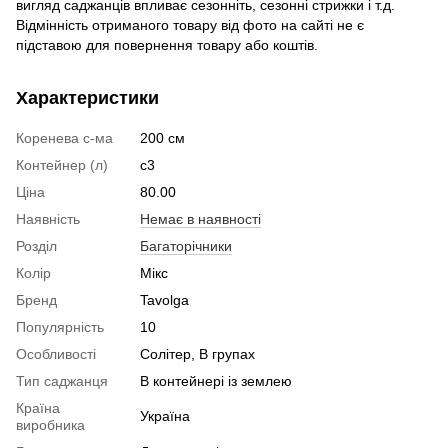
вигляд саджанців впливає сезонніть, сезонні стрижки і т.д.
Відмінність отриманого товару від фото на сайті не є
підставою для повернення товару або коштів.
Характеристики
Коренева с-ма
200 см
Контейнер (л)
c3
Ціна
80.00
Наявність
Немає в наявності
Розділ
Багаторічники
Колір
Мікс
Бренд
Tavolga
Популярність
10
Особливості
Солітер, В групах
Тип саджанця
В контейнері із землею
Країна
Україна
виробника