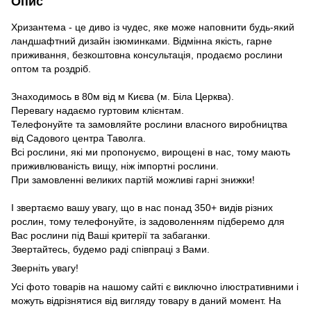
Опис
Хризантема - це диво із чудес, яке може наповнити будь-який
ландшафтний дизайн ізюминками. Відмінна якість, гарне
приживання, безкоштовна консультація, продаємо рослини
оптом та роздріб.
Знаходимось в 80м від м Києва (м. Біла Церква).
Перевагу надаємо гуртовим клієнтам.
Телефонуйте та замовляйте рослини власного виробництва
від Садового центра Таволга.
Всі рослини, які ми пропонуємо, вирощені в нас, тому мають
приживлюваність вищу, ніж імпортні рослини.
При замовленні великих партій можливі гарні знижки!
І звертаємо вашу увагу, що в нас понад 350+ видів різних
рослин, тому телефонуйте, із задоволенням підберемо для
Вас рослини під Ваші критерії та забаганки.
Звертайтесь, будемо раді співпраці з Вами.
Зверніть увагу!
Усі фото товарів на нашому сайті є виключно ілюстративними і
можуть відрізнятися від вигляду товару в даний момент. На