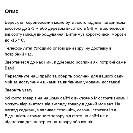
Опис
Бересклет європейський може бути листопадним чагарником
висотою до 2-3 м або деревом висотою в 5-8 м, в залежності
від сорту і місця вирощування. Витримує короткочасні морози
до -15 ° С.
Телефонуйте! Узгодимо оптові ціни і зручну доставку в
потрібний час.
Звертайтеся до нас і ми, підберемо рослини які потрібні саме
Вам!
Перегляньте наш прайс та оберіть рослини для вашого саду
мрії за доступними цінами та вигідними умовами доставки!
Зверніть увагу!
Усі фото товарів на нашому сайті є виключно ілюстративними і
можуть відрізнятися від вигляду товару в даний момент. На
вигляд саджанців впливає сезонніть, сезонні стрижки і т.д.
Відмінність отриманого товару від фото на сайті не є
підставою для повернення товару або коштів.