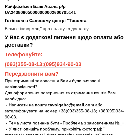
Райффайзен Банк Аваль р/р
UA243808050000000002600795141
Готівкою в Садовому центрі "Таволга
Більше інформації про оплату та доставку
У Вас є додаткові питання щодо оплати або
доставки?
Телефонуйте:
(093)355-08-13;(095)934-90-03
Передзвонити вам?
При отриманні замовлення Вами були виявлені
невідповідності?
Для оформлення повернення та отримання коштів Вам
необхідно:
- Написати на пошту
tavolgabc@gmail.com
або
зателефонувати на номер +38(093)355-08-13; +38(095)934-
90-03.
- Тема листа повинна бути «Проблема з замовленням №_».
- У листі опишіть проблему, прикріпіть фотографії
товарної накладної і фото товарів незадовільної якості.