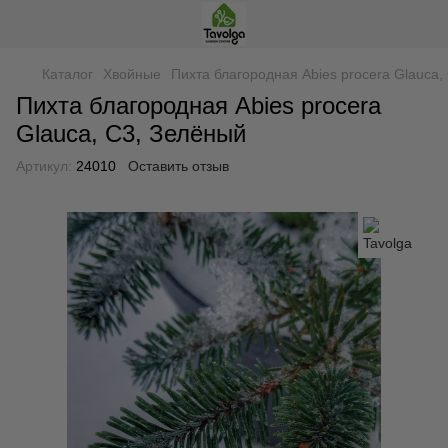
Каталог
Хвойные
Пихта благородная Abies procera Glauca,
Пихта благородная Abies procera
Glauca, С3, Зелёный
Артикул:
24010
Оставить отзыв