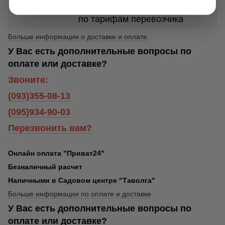
пределами г. Белая Церковь -
по тарифам перевозчика
Больше информации о доставке и оплате
У Вас есть дополнительные вопросы по
оплате или доставке?
Звоните:
(093)355-08-13
(095)934-90-03
Перезвонить вам?
Онлайн оплата "Приват24"
Безналичный расчет
Наличными в Садовом центре "Таволга"
Больше информации по оплате и доставке
У Вас есть дополнительные вопросы по
оплате или доставке?