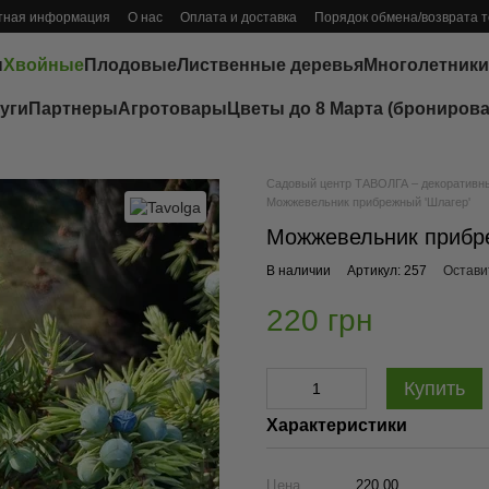
тная информация
О нас
Оплата и доставка
Порядок обмена/возврата 
ы
Хвойные
Плодовые
Лиственные деревья
Многолетники
уги
Партнеры
Агротовары
Цветы до 8 Марта (бронирова
Садовый центр ТАВОЛГА – декоративные
Можжевельник прибрежный 'Шлагер'
Можжевельник прибр
В наличии
Артикул: 257
Остави
220 грн
Купить
Характеристики
Цена
220.00