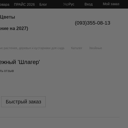
Мой заказ
Укр
Рус
Вход
товара
ПРАЙС 2026
Блог
Цветы
(093)355-08-13
ние на 2027)
 растения, деревья и кустарники для сада
Каталог
Хвойные
ежный 'Шлагер'
ть отзыв
Быстрый заказ