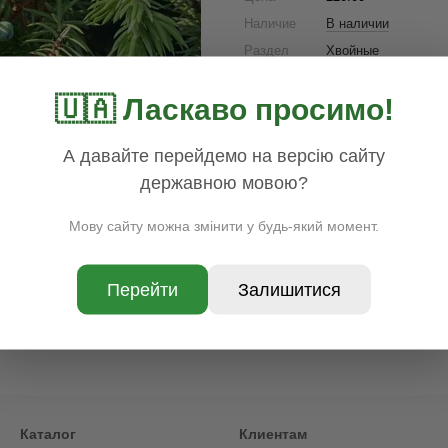
Наличие
В наличии
Раздел
Хвойные
Доставка
Оплата
Гар
🇺🇦 Ласкаво просимо!
А давайте перейдемо на версію сайту
державною мовою?
Мову сайту можна змінити у будь-який момент.
Перейти
Залишитися
Каталог
Клиентам