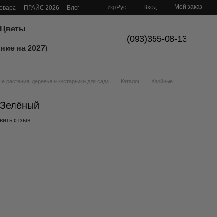
Мой заказ
Укр
Рус
Вход
товара
ПРАЙС 2026
Блог
Цветы
(093)355-08-13
ние на 2027)
 растения, деревья и кустарники для сада
Каталог
Хвойные
, Зелёный
вить отзыв