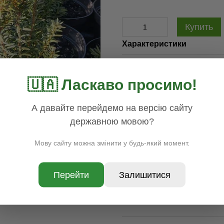
Купить
Характеристики
Цена
200.00
🇺🇦 Ласкаво просимо!
Наличие
В наличии
Раздел
Хвойные
А давайте перейдемо на версію сайту
Доставка
Оплата
Гар
державною мовою?
Мову сайту можна змінити у будь-який момент.
Перейти
Залишитися