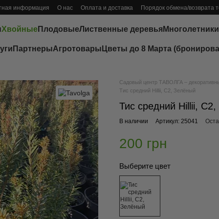
тная информация
О нас
Оплата и доставка
Порядок обмена/возврата 
ы
Хвойные
Плодовые
Лиственные деревья
Многолетники
уги
Партнеры
Агротовары
Цветы до 8 Марта (бронирова
Садовый центр ТАВОЛГА – декоративные
Тис средний Hillii, C2, Зелёный
Тис средний Hillii, C2
В наличии
Артикул: 25041
Оста
200 грн
Выберите цвет