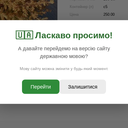
Контейнер (л)
c5
Цена
250.00
Наличие
В наличии
Раздел
Хвойные
🇺🇦 Ласкаво просимо!
Доставка
Оплата
Гар
А давайте перейдемо на версію сайту
державною мовою?
Мову сайту можна змінити у будь-який момент.
Перейти
Залишитися