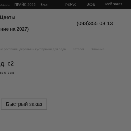
Мой заказ
Укр
Рус
Вход
товара
ПРАЙС 2026
Блог
Цветы
(093)355-08-13
ние на 2027)
 растения, деревья и кустарники для сада
Каталог
Хвойные
д, с2
ть отзыв
Быстрый заказ