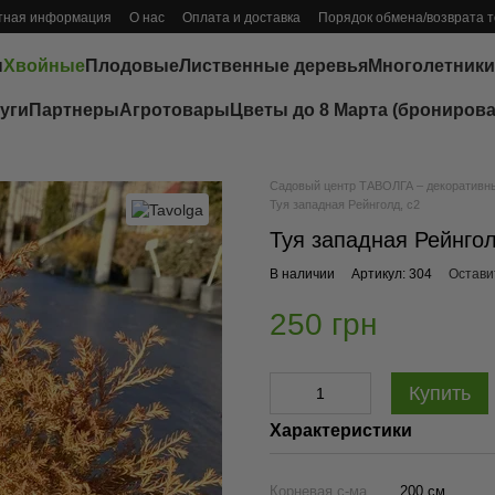
тная информация
О нас
Оплата и доставка
Порядок обмена/возврата 
ы
Хвойные
Плодовые
Лиственные деревья
Многолетники
уги
Партнеры
Агротовары
Цветы до 8 Марта (бронирова
Садовый центр ТАВОЛГА – декоративные
Туя западная Рейнголд, с2
Туя западная Рейнгол
В наличии
Артикул: 304
Остави
250 грн
Купить
Характеристики
Корневая с-ма
200 см