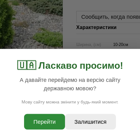
Сообщить, когда появ
Характеристики
Ширина, (см)
10-20см
Корневая с-ма
200 см
Контейнер (л)
c5
🇺🇦 Ласкаво просимо!
Цена
250.00
Наличие
Нет в наличи
А давайте перейдемо на версію сайту
Раздел
Хвойные
державною мовою?
Доставка
Оплата
Гар
Мову сайту можна змінити у будь-який момент.
Перейти
Залишитися