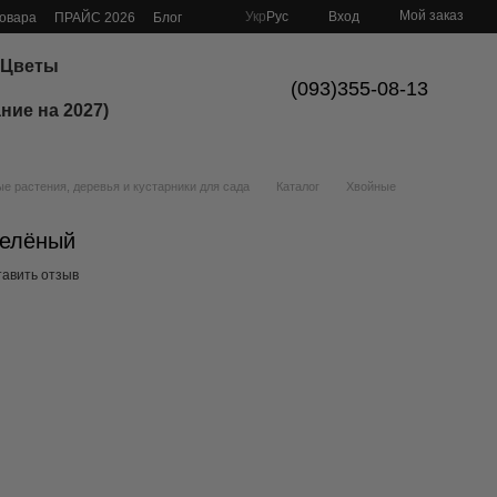
Мой заказ
Укр
Рус
Вход
товара
ПРАЙС 2026
Блог
Цветы
(093)355-08-13
ние на 2027)
 растения, деревья и кустарники для сада
Каталог
Хвойные
Зелёный
тавить отзыв