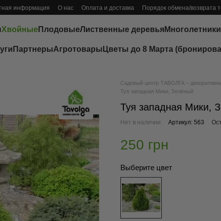
тная информация
О нас
Оплата и доставка
Порядок обмена/возврата 
ы
Хвойные
Плодовые
Лиственные деревья
Многолетники
уги
Партнеры
Агротовары
Цветы до 8 Марта (бронирова
Садовый центр ТАВОЛГА – декоративные
Туя западная Мики, Зелёный
Туя западная Мики, 
Нет в наличии
Артикул: 563
Ос
250 грн
Выберите цвет