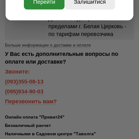
Доставка курьером по г. Белая
Перейти
Залишитися
Церковь - 250 грн.
Доставка курьером за
пределами г. Белая Церковь -
по тарифам перевозчика
Больше информации о доставке и оплате
У Вас есть дополнительные вопросы по
оплате или доставке?
Звоните:
(093)355-08-13
(095)934-90-03
Перезвонить вам?
Онлайн оплата "Приват24"
Безналичный расчет
Наличными в Садовом центре "Таволга"