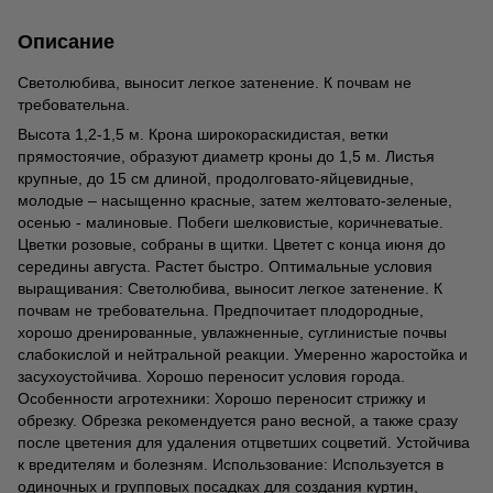
Описание
Светолюбива, выносит легкое затенение. К почвам не
требовательна.
Высота 1,2-1,5 м. Крона широкораскидистая, ветки
прямостоячие, образуют диаметр кроны до 1,5 м. Листья
крупные, до 15 см длиной, продолговато-яйцевидные,
молодые – насыщенно красные, затем желтовато-зеленые,
осенью - малиновые. Побеги шелковистые, коричневатые.
Цветки розовые, собраны в щитки. Цветет с конца июня до
середины августа. Растет быстро. Оптимальные условия
выращивания: Светолюбива, выносит легкое затенение. К
почвам не требовательна. Предпочитает плодородные,
хорошо дренированные, увлажненные, суглинистые почвы
слабокислой и нейтральной реакции. Умеренно жаростойка и
засухоустойчива. Хорошо переносит условия города.
Особенности агротехники: Хорошо переносит стрижку и
обрезку. Обрезка рекомендуется рано весной, а также сразу
после цветения для удаления отцветших соцветий. Устойчива
к вредителям и болезням. Использование: Используется в
одиночных и групповых посадках для создания куртин,