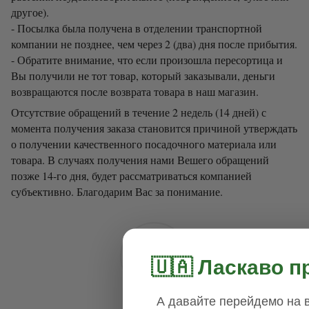
другое).
- Посылка была получена в отделении транспортной
компании не позднее, чем через 2 (два) дня после прибытия.
- Обратите внимание, что если произошла пересортица и
Вы получили не тот товар, который заказывали, деньги
возвращаются после возврата товара в наш магазин.
Отсутствие обращений в течение 2 недель (14 дней) с
момента получения заказа становится причиной утверждать
о получении качественного посадочного материала или
товара. В случаях получения нами Вешего обращений
позже 14-го дня, будет рассматриваться компанией
субъективно. Благодарим Вас за понимание.
🇺🇦 Ласкаво п
А давайте перейдемо на в