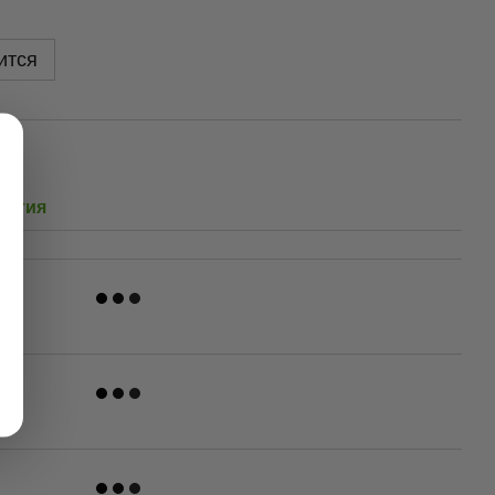
ится
антия