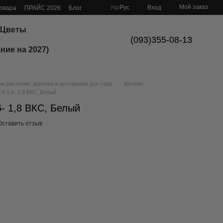
Мой заказ
Укр
Рус
Вход
товара
ПРАЙС 2026
Блог
Цветы
(093)355-08-13
ние на 2027)
 растения, деревья и кустарники для сада
Каталог
 h 1,6- 1,8 ВКС, Белый
6- 1,8 ВКС, Белый
Оставить отзыв