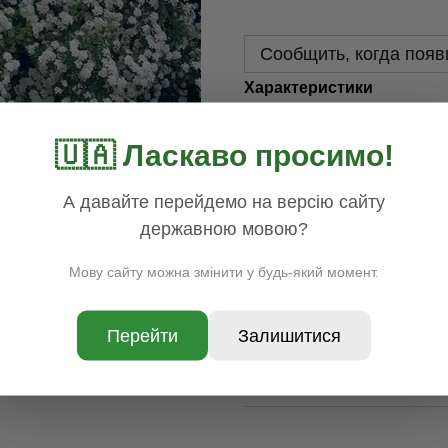
Сообщить, когда появ
Характеристики
Корневая с-ма
200 см
🇺🇦 Ласкаво просимо!
Контейнер (л)
с2
Доставка
Оплата
Гар
А давайте перейдемо на версію сайту
державною мовою?
Мову сайту можна змінити у будь-який момент.
Перейти
Залишитися