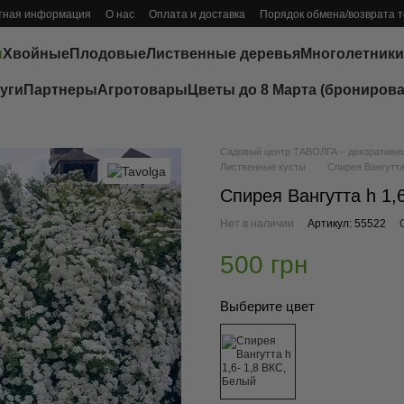
тная информация
О нас
Оплата и доставка
Порядок обмена/возврата 
ы
Хвойные
Плодовые
Лиственные деревья
Многолетники
уги
Партнеры
Агротовары
Цветы до 8 Марта (бронирова
Садовый центр ТАВОЛГА – декоративные
Лиственные кусты
Спирея Вангутта
Спирея Вангутта h 1,
Нет в наличии
Артикул: 55522
500 грн
Выберите цвет