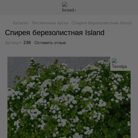
Каталог
Лиственные кусты
Спирея березолистная Island
Спирея березолистная Island
Артикул:
238
Оставить отзыв