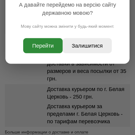
А давайте перейдемо на версію сайту
По всей Украине срок доставки
державною мовою?
1-3 дня. Стоимость доставки в
зависимости от размеров и
Мову сайту можна змінити у будь-який момент.
веса посылки от 100 грн.
УКРПОЧТА
Перейти
Залишитися
По всей Украине, срок
доставки 1-7 дней. Стоимость
доставки в зависимости от
размеров и веса посылки от 35
грн.
Доставка курьером по г. Белая
Церковь - 250 грн.
Доставка курьером за
пределами г. Белая Церковь -
по тарифам перевозчика
Больше информации о доставке и оплате