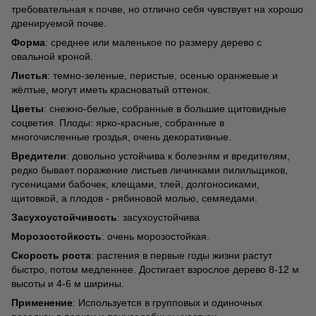
требовательная к почве, но отлично себя чувствует на хорошо
дренируемой почве.
Форма
: среднее или маленькое по размеру дерево с
овальной кроной.
Листья
: темно-зеленые, перистые, осенью оранжевые и
жёлтые, могут иметь красноватый оттенок.
Цветы
: снежно-белые, собранные в большие щитовидные
соцветия. Плоды: ярко-красные, собранные в
многочисленные гроздья, очень декоративные.
Вредители
: довольно устойчива к болезням и вредителям,
редко бывает поражение листьев личинками пилильщиков,
гусеницами бабочек, клещами, тлей, долгоносиками,
щитовкой, а плодов - рябиновой молью, семяедами.
Засухоустойчивость
: засухоустойчива
Морозостойкость
: очень морозостойкая.
Скорость роста
: растения в первые годы жизни растут
быстро, потом медленнее. Достигает взрослое дерево 8-12 м
высоты и 4-6 м ширины.
Применение
: Используется в групповых и одиночных