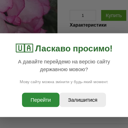
Купить
Характеристики
Контейнер (л)
c5
🇺🇦 Ласкаво просимо!
Высота (м/см) h
40-60см
Диаметр(cм) d
20-40
А давайте перейдемо на версію сайту
Доставка
Оплата
Гар
державною мовою?
Мову сайту можна змінити у будь-який момент.
Перейти
Залишитися