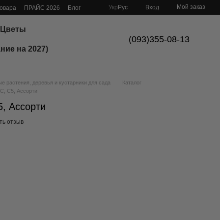
Мой заказ
Укр
Рус
Вход
товара
ПРАЙС 2026
Блог
Цветы
(093)355-08-13
ние на 2027)
 растения, деревья и кустарники для сада
Каталог
С, С5, Ассорти
, Ассорти
ть отзыв