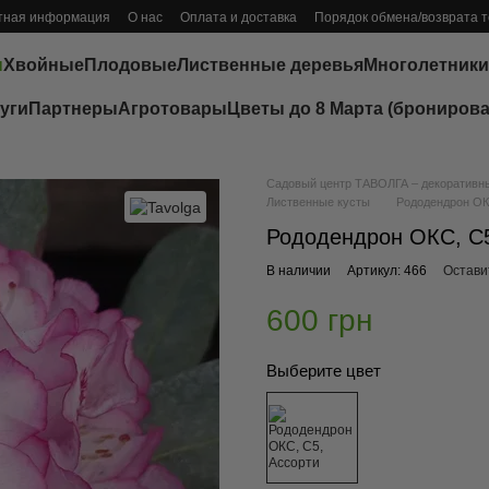
тная информация
О нас
Оплата и доставка
Порядок обмена/возврата 
ы
Хвойные
Плодовые
Лиственные деревья
Многолетники
уги
Партнеры
Агротовары
Цветы до 8 Марта (бронирова
Садовый центр ТАВОЛГА – декоративные
Лиственные кусты
Рододендрон ОК
Рододендрон ОКС, С5
В наличии
Артикул: 466
Остави
600 грн
Выберите цвет