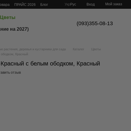
Мой заказ
Укр
Рус
Вход
товара
ПРАЙС 2026
Блог
Цветы
(093)355-08-13
ние на 2027)
 растения, деревья и кустарники для сада
Каталог
Цветы
 ободком, Красный
-Красный с белым ободком, Красный
тавить отзыв