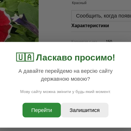
Сообщить, когда появ
Характеристики
Корневая с-ма
150
Бренд
Tavolga
🇺🇦 Ласкаво просимо!
Цена
25.00
Наличие
Нет в наличи
А давайте перейдемо на версію сайту
Раздел
Цветы
державною мовою?
Доставка
Оплата
Гар
Мову сайту можна змінити у будь-який момент.
Перейти
Залишитися