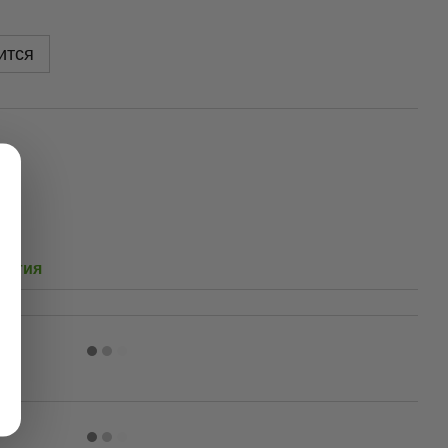
ится
и
антия