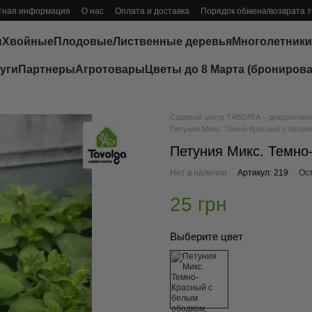
тная информация
О нас
Оплата и доставка
Порядок обмена/возврата 
ы
Хвойные
Плодовые
Лиственные деревья
Многолетники
уги
Партнеры
Агротовары
Цветы до 8 Марта (бронирова
Садовый центр ТАВОЛГА – декоративные
Петуния Микс. Темно-Красный с белым
Петуния Микс. Темно
Нет в наличии
Артикул: 219
Ос
25 грн
Выберите цвет