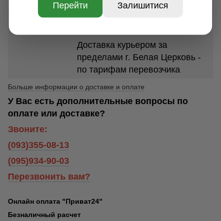
Перейти
Залишитися
Доставка курьером по г. Белая
Церковь - 250 грн.
Доставка курьером за
пределами г. Белая Церковь -
по тарифам перевозчика
Больше информации о доставке и оплате
У Вас есть дополнительные вопросы по
оплате или доставке?
Звоните:
(093)355-08-13
(095)934-90-03
Перезвонить вам?
Онлайн оплата "Приват24"
Безналичный расчет